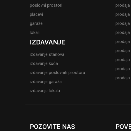
poslovni prostori
prodaja
placevi
prodaja
garaže
prodaja
lokali
prodaja
IZDAVANJE
prodaja
prodaja
izdavanje stanova
prodaja 
izdavanje kuća
prodaja
izdavanje poslovnih prostora
prodaja
izdavanje garaža
izdavanje lokala
POZOVITE NAS
POVE