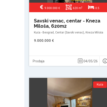
2
9.000.000 €
620 m
0.5
Savski venac, centar - Kneza
Miloša, 620m2
Kuća - Beograd, Centar (Savski venac), Kneza Miloša
9.000.000 €
Prodaja
04/05/26
Kuća