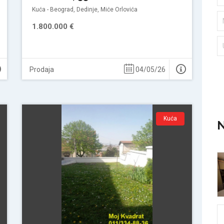
Kuća - Beograd, Dedinje, Miće Orlovića
1.800.000 €
Prodaja
04/05/26
Kuća
N