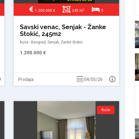
2
1.200.000 €
245 m
5
Savski venac, Senjak - Žanke
Stokić, 245m2
Kuća - Beograd, Senjak, Žanke Stokić
1.200.000 €
Prodaja
04/05/26
Kuća