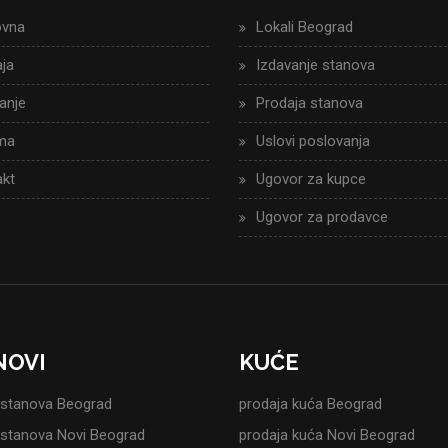
ovna
Lokali Beograd
ja
Izdavanje stanova
anje
Prodaja stanova
ma
Uslovi poslovanja
kt
Ugovor za kupce
Ugovor za prodavce
NOVI
KUĆE
 stanova Beograd
prodaja kuća Beograd
 stanova Novi Beograd
prodaja kuća Novi Beograd