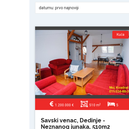
datumu: prvo najnoviji
Kuća
2
1.200.000 €
510 m
5
Savski venac, Dedinje -
Neznanog junaka, 510m2