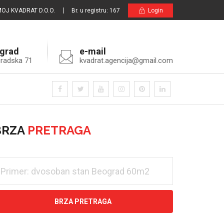
OJ KVADRAT D.O.O.
Br. u registru: 167
Login
grad
e-mail
radska 71
kvadrat.agencija@gmail.com
BRZA
PRETRAGA
BRZA PRETRAGA