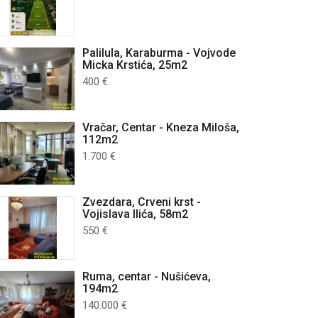
Palilula, Karaburma - Vojvode
Micka Krstića, 25m2
400 €
Vračar, Centar - Kneza Miloša,
112m2
1.700 €
Zvezdara, Crveni krst -
Vojislava Ilića, 58m2
550 €
Ruma, centar - Nušićeva,
194m2
140.000 €