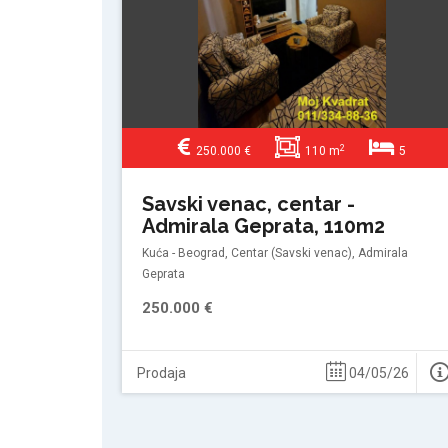
2
250.000 €
110 m
5
Savski venac, centar -
Admirala Geprata, 110m2
Kuća - Beograd, Centar (Savski venac), Admirala
Geprata
250.000 €
Prodaja
04/05/26