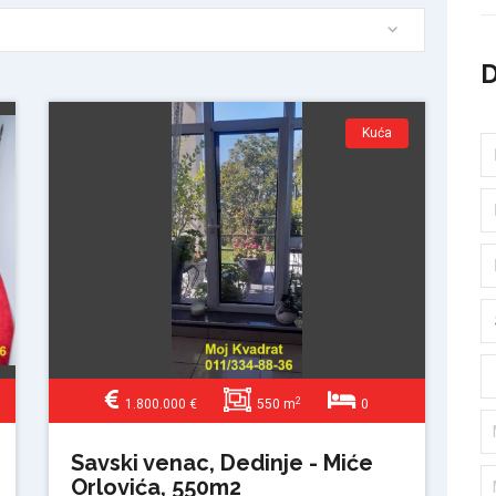
Kuća
2
1.800.000 €
550 m
0
Savski venac, Dedinje - Miće
Orlovića, 550m2