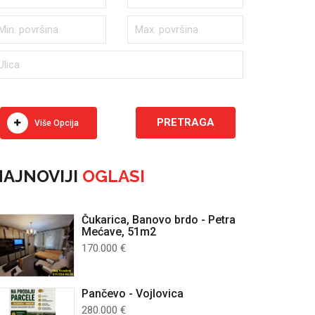
Više Opcija
AJNOVIJI
OGLASI
Čukarica, Banovo brdo - Petra
Mećave, 51m2
170.000 €
Pančevo - Vojlovica
280.000 €