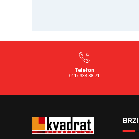
Telefon
011/ 334 88 71
BRZI