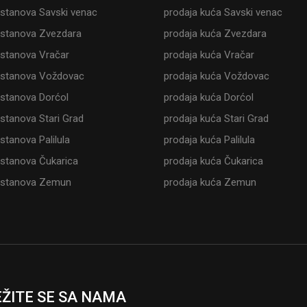
 stanova Savski venac
prodaja kuća Savski venac
 stanova Zvezdara
prodaja kuća Zvezdara
 stanova Vračar
prodaja kuća Vračar
 stanova Voždovac
prodaja kuća Voždovac
 stanova Dorćol
prodaja kuća Dorćol
 stanova Stari Grad
prodaja kuća Stari Grad
stanova Palilula
prodaja kuća Palilula
 stanova Čukarica
prodaja kuća Čukarica
 stanova Zemun
prodaja kuća Zemun
ŽITE SE SA NAMA