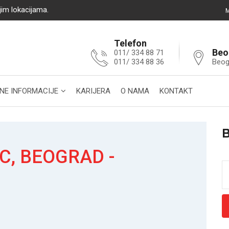
jim lokacijama.
M
Telefon
Beo
011/ 334 88 71
011/ 334 88 36
Beog
NE INFORMACIJE
KARIJERA
O NAMA
KONTAKT
C, BEOGRAD -