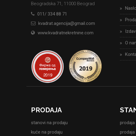
Beogradska 71, 11000 Beograd
Nasl
011/ 334 88 71
Proda
kvadrat.agencija@gmail.com
Izdav
www.kvadratnekretnine.com
O na
Konta
PRODAJA
STA
stanovi na prodaju
prodaja
kuće na prodaju
prodaja