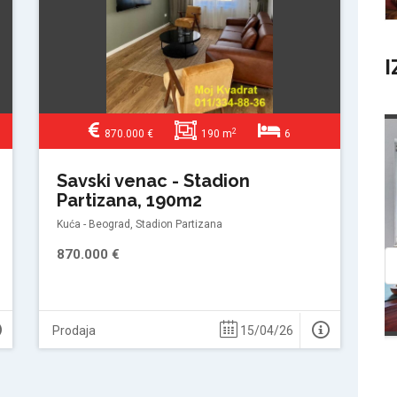
I
2
870.000 €
190 m
6
Prodaja
Savski venac - Stadion
Partizana, 190m2
Kuća - Beograd, Stadion Partizana
870.000 €
Prodaja
15/04/26