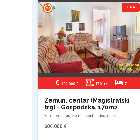
Kuća
2
600.000 €
170 m
7
Zemun, centar (Magistratski
trg) - Gospodska, 170m2
Kuća - Beograd, Zemun-centar, Gospodska
600.000 €