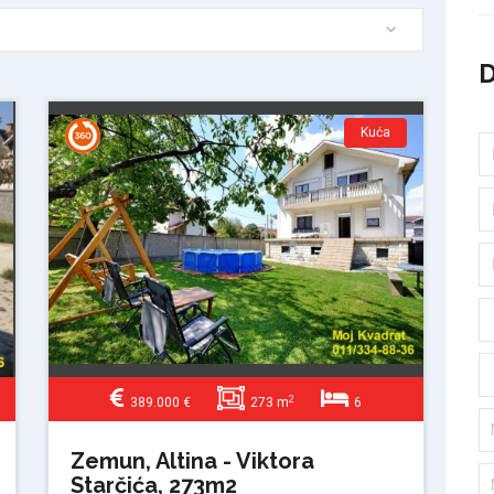
Kuća
2
389.000 €
273 m
6
Zemun, Altina - Viktora
Starčića, 273m2