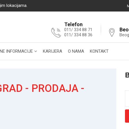
jim lokacijama.
M
Telefon
Beo
011/ 334 88 71
011/ 334 88 36
Beog
NE INFORMACIJE
KARIJERA
O NAMA
KONTAKT
RAD - PRODAJA -