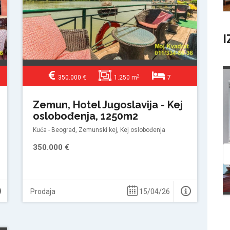
I
2
350.000 €
1.250 m
7
Prodaja
Zemun, Hotel Jugoslavija - Kej
oslobođenja, 1250m2
Kuća - Beograd, Zemunski kej, Kej oslobođenja
350.000 €
Prodaja
15/04/26