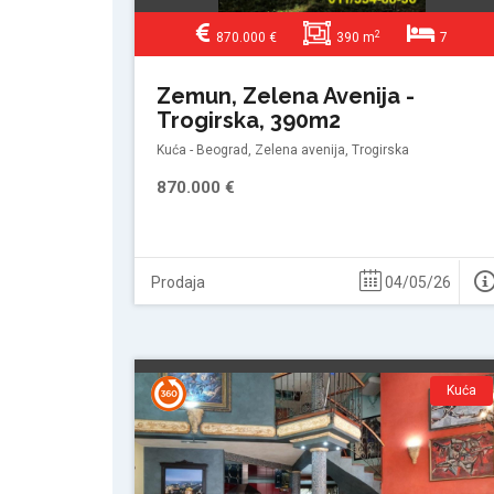
2
870.000 €
390 m
7
Zemun, Zelena Avenija -
Trogirska, 390m2
Kuća - Beograd, Zelena avenija, Trogirska
870.000 €
Prodaja
04/05/26
Kuća