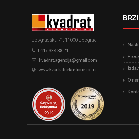
BRZI
Beogradska 71, 11000 Beograd
Nasl
011/ 334 88 71
Proda
kvadrat.agencija@gmail.com
Izdav
www.kvadratnekretnine.com
O na
Konta