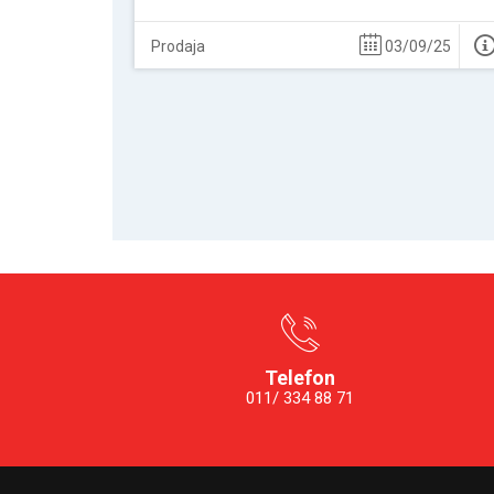
Prodaja
03/09/25
Telefon
011/ 334 88 71