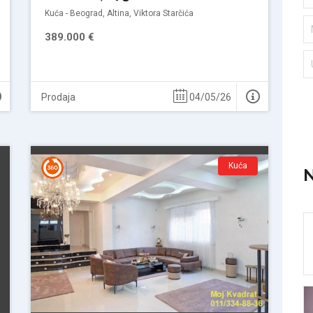
Kuća - Beograd, Altina, Viktora Starčića
389.000 €
Prodaja
04/05/26
Kuća
N