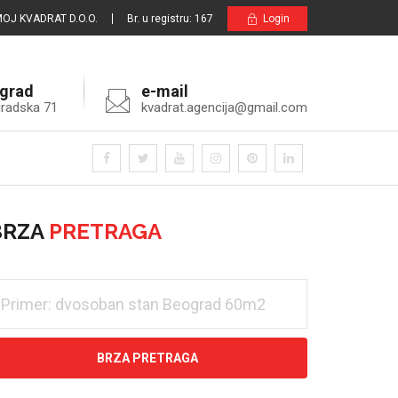
OJ KVADRAT D.O.O.
Br. u registru: 167
Login
grad
e-mail
radska 71
kvadrat.agencija@gmail.com
BRZA
PRETRAGA
BRZA PRETRAGA