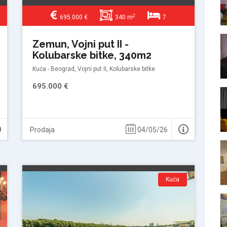
2
695.000 €
340 m
7
Zemun, Vojni put II -
Kolubarske bitke, 340m2
Kuća - Beograd, Vojni put II, Kolubarske bitke
695.000 €
Prodaja
04/05/26
Kuća