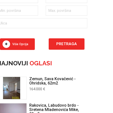
Više Opcija
AJNOVIJI
OGLASI
Zemun, Sava Kovačević -
Ohridska, 62m2
164.000 €
Rakovica, Labudovo brdo -
Sretena Mladenovića Mike,