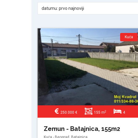
datumu: prvo najnoviji
Kuća
2
250.000 €
155 m
4
Zemun - Batajnica, 155m2
Kuća - Beograd, Batajnica