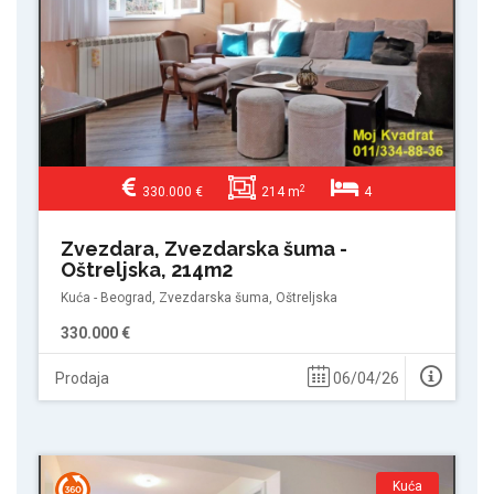
2
330.000 €
214 m
4
Zvezdara, Zvezdarska šuma -
Oštreljska, 214m2
Kuća - Beograd, Zvezdarska šuma, Oštreljska
330.000 €
Prodaja
06/04/26
Kuća