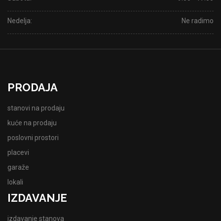
Nedelja:
Ne radimo
PRODAJA
stanovi na prodaju
kuće na prodaju
poslovni prostori
placevi
garaže
lokali
IZDAVANJE
izdavanje stanova