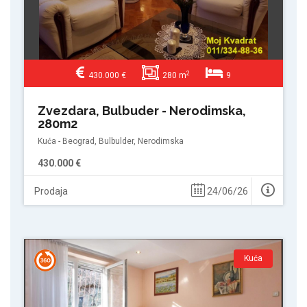
2
430.000 €
280 m
9
Zvezdara, Bulbuder - Nerodimska,
280m2
Kuća - Beograd, Bulbulder, Nerodimska
430.000 €
Prodaja
24/06/26
Kuća