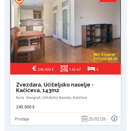
2
245.000 €
143 m
5
Zvezdara, Učiteljsko naselje -
Kačićeva, 143m2
Kuća - Beograd, Učiteljsko Naselje, Kačićeva
245.000 €
Prodaja
25/02/26