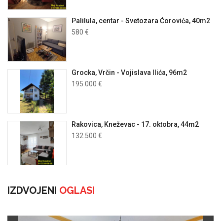
Palilula, centar - Svetozara Ćorovića, 40m2
580 €
Grocka, Vrčin - Vojislava Ilića, 96m2
195.000 €
Rakovica, Kneževac - 17. oktobra, 44m2
132.500 €
IZDVOJENI
OGLASI