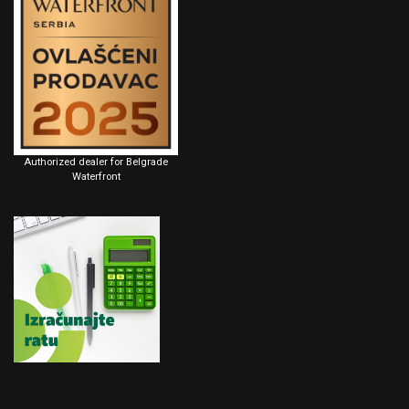
Authorized dealer for Belgrade
Waterfront