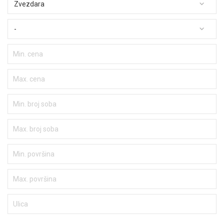
Zvezdara
-