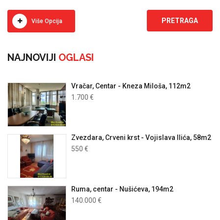
Više Opcija
NAJNOVIJI
OGLASI
Vračar, Centar - Kneza Miloša, 112m2
1.700 €
Zvezdara, Crveni krst - Vojislava Ilića, 58m2
550 €
Ruma, centar - Nušićeva, 194m2
140.000 €