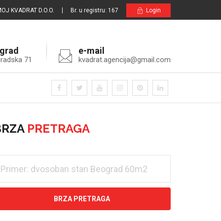
OJ KVADRAT D.O.O.
Br. u registru: 167
Login
grad
e-mail
radska 71
kvadrat.agencija@gmail.com
BRZA
PRETRAGA
BRZA PRETRAGA