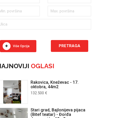
Više Opcija
AJNOVIJI
OGLASI
Rakovica, Kneževac - 17.
oktobra, 44m2
132.500 €
Stari grad, Bajlonijeva pijaca
(Bitef teatar) - Đorđa