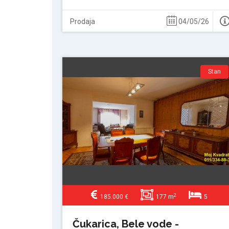
Prodaja
04/05/26
Stan
2
185.000 €
177 m
5
Čukarica, Bele vode -