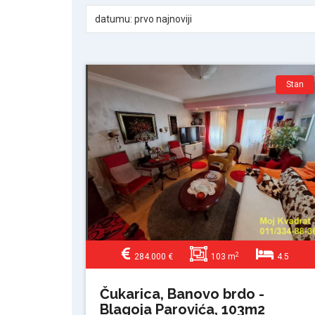
datumu: prvo najnoviji
Stan
2
284.000 €
103 m
4.5
Čukarica, Banovo brdo -
Blagoja Parovića, 103m2