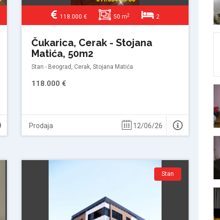
2
118.000 €
50 m
2
Čukarica, Cerak - Stojana
Matića, 50m2
Stan - Beograd, Cerak, Stojana Matića
118.000 €
Prodaja
12/06/26
Stan