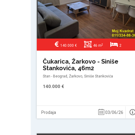
2
140.000 €
46 m
2
Čukarica, Žarkovo - Siniše
Stankovića, 46m2
Stan - Beograd, Žarkovo, Siniše Stankovića
140.000 €
Prodaja
03/06/26