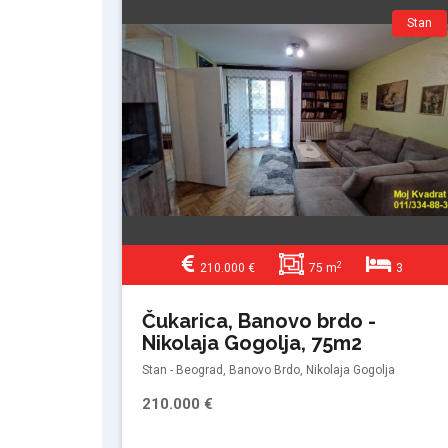
Stan
2
210.000 €
75 m
3
Čukarica, Banovo brdo -
Nikolaja Gogolja, 75m2
Stan - Beograd, Banovo Brdo, Nikolaja Gogolja
210.000 €