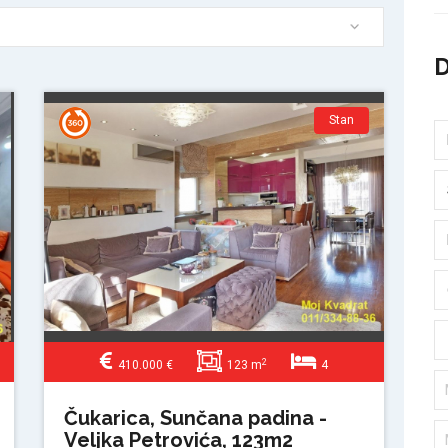
Stan
2
410.000 €
123 m
4
Čukarica, Sunčana padina -
Veljka Petrovića, 123m2