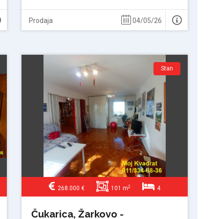
Prodaja
04/05/26
Stan
2
268.000 €
101 m
4
Čukarica, Žarkovo -