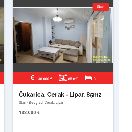
Stan
2
138.000 €
85 m
3
Čukarica, Cerak - Lipar, 85m2
Stan - Beograd, Cerak, Lipar
138.000 €