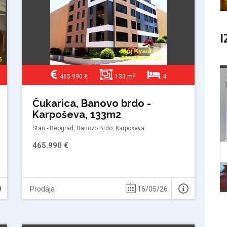
I
2
465.990 €
133 m
4
Prodaja
Čukarica, Banovo brdo -
Karpoševa, 133m2
Stan - Beograd, Banovo Brdo, Karpoševa
465.990 €
Prodaja
16/05/26