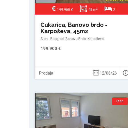
2
199.900 €
45 m
2
Čukarica, Banovo brdo -
Karpoševa, 45m2
Stan - Beograd, Banovo Brdo, Karpoševa
199.900 €
Prodaja
12/06/26
Stan