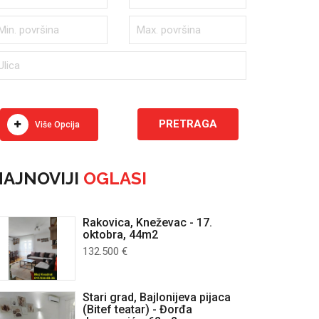
Više Opcija
AJNOVIJI
OGLASI
Rakovica, Kneževac - 17.
oktobra, 44m2
132.500 €
Stari grad, Bajlonijeva pijaca
(Bitef teatar) - Đorđa