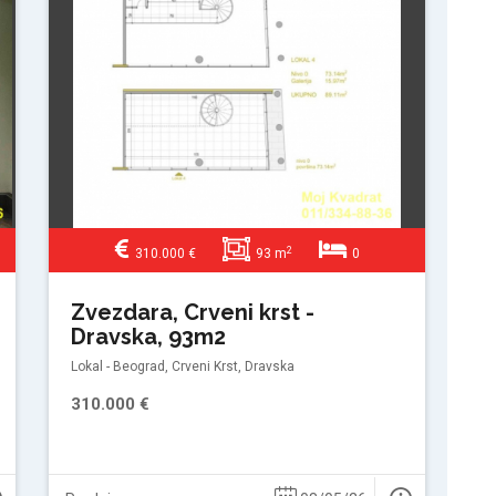
2
310.000 €
93 m
0
Zvezdara, Crveni krst -
Dravska, 93m2
Lokal - Beograd, Crveni Krst, Dravska
310.000 €