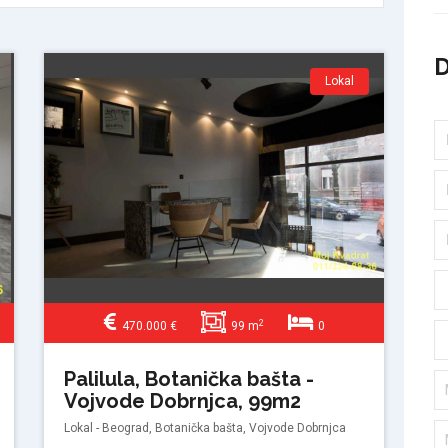
Lokal
2
470.000 €
99 m
0
Palilula, Botanička bašta -
Vojvode Dobrnjca, 99m2
Lokal - Beograd, Botanička bašta, Vojvode Dobrnjca