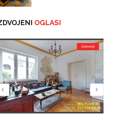
ZDVOJENI
OGLASI
nje
Izdavanje