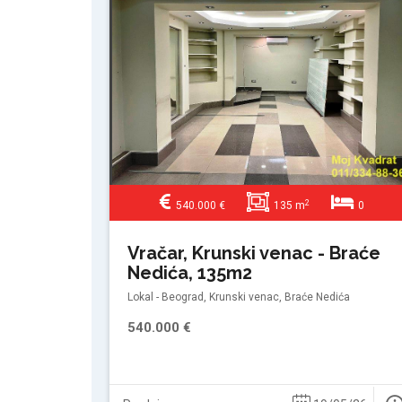
2
540.000 €
135 m
0
Vračar, Krunski venac - Braće
Nedića, 135m2
Lokal - Beograd, Krunski venac, Braće Nedića
540.000 €