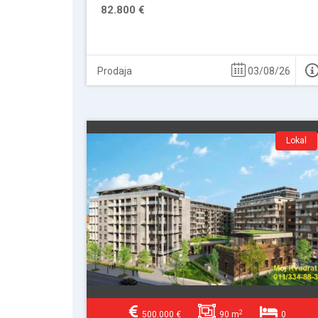
82.800 €
Prodaja
03/08/26
Lokal
2
500.000 €
90 m
0