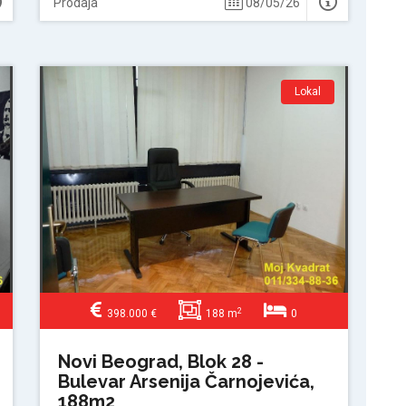
Prodaja
08/05/26
Lokal
2
398.000 €
188 m
0
Novi Beograd, Blok 28 -
Bulevar Arsenija Čarnojevića,
188m2