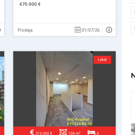
470.000 €
Prodaja
01/07/26
Lokal
N
2
210.000 €
108 m
0