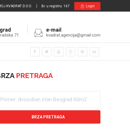
OJ KVADRAT D.O.O.
Br. u registru: 167
Login
grad
e-mail
radska 71
kvadrat.agencija@gmail.com
BRZA
PRETRAGA
BRZA PRETRAGA