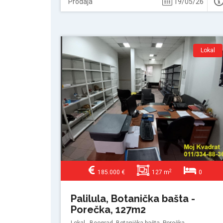
Prodaja
19/05/26
Lokal
2
185.000 €
127 m
0
Palilula, Botanička bašta -
Porečka, 127m2