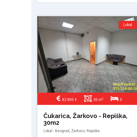
Lokal
2
82.800 €
30 m
0
Čukarica, Žarkovo - Repiška,
30m2
Lokal - Beograd, Žarkovo, Repiška