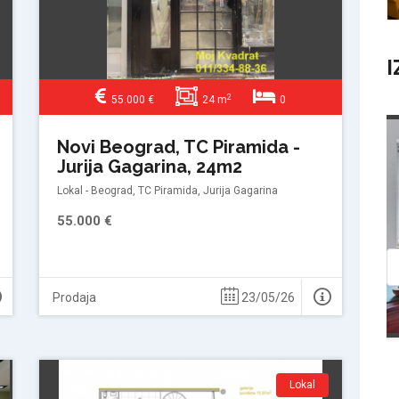
I
2
55.000 €
24 m
0
Prodaja
Izdava
Novi Beograd, TC Piramida -
Jurija Gagarina, 24m2
Lokal - Beograd, TC Piramida, Jurija Gagarina
55.000 €
Prodaja
23/05/26
Lokal