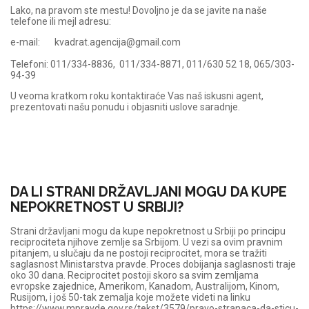
Lako, na pravom ste mestu! Dovoljno je da se javite na naše
telefone ili mejl adresu:
e-mail: kvadrat.agencija@gmail.com
Telefoni: 011/334-8836, 011/334-8871, 011/630 52 18, 065/303-
94-39
U veoma kratkom roku kontaktiraće Vas naš iskusni agent,
prezentovati našu ponudu i objasniti uslove saradnje.
DA LI STRANI DRŽAVLJANI MOGU DA KUPE
NEPOKRETNOST U SRBIJI?
Strani državljani mogu da kupe nepokretnost u Srbiji po principu
reciprociteta njihove zemlje sa Srbijom. U vezi sa ovim pravnim
pitanjem, u slučaju da ne postoji reciprocitet, mora se tražiti
saglasnost Ministarstva pravde. Proces dobijanja saglasnosti traje
oko 30 dana. Reciprocitet postoji skoro sa svim zemljama
evropske zajednice, Amerikom, Kanadom, Australijom, Kinom,
Rusijom, i još 50-tak zemalja koje možete videti na linku
https://www.mpravde.gov.rs/tekst/3579/pravo-stranaca-da-sticu-