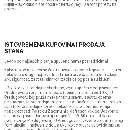
Filijali RUJP kako biste dobili Potvrdu o regulisanom porezu na
promet.
ISTOVREMENA KUPOVINA I PRODAJA
STANA.
Jedno od najčešćih pitanja upućeno nama posrednicima!
Kako su kod nas veoma česti slučajevi vezane trgovine – tj. da bi
neko kupio drugu nepokretnost mora prvo da proda onu u kojoj
živi, sigurnost, zaštita i sinhronizacija celog posla su ključni.
- Prvi korak je prodaja nekretnine, koja započinje potpisivanjem
Predugovora i prijemom kapare (obično u iznosu od 10%). U
Predugovoru koji pruža maksimalnu pravnu zaštitu obema
stranama u kupoprodajnom procesu definiše se i datum - rok za
isplatu kupoprodajne cene u celosti koji prati primopredaja
nepokretnosti. Taj rok u Zakonu nije definisan već ga Ugovorne
strane saglasno dogovaraju (najčešće 45-60 dana od dana
potpisivanja Predugovora). U Predugovoru vezano za datum stoji
formulacija – najkasnije do.., a ukoliko se stvore uslovi da isplata
bude ranije ne postoji nikakva prepreka.