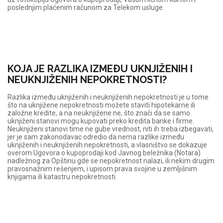
poslednjim plaćenim računom za Telekom usluge.
KOJA JE RAZLIKA IZMEÐU UKNJIŽENIH I
NEUKNJIŽENIH NEPOKRETNOSTI?
Razlika između uknjiženih i neuknjiženih nepokretnosti je u tome
što na uknjižene nepokretnosti možete staviti hipotekarne ili
založne kredite, a na neuknjižene ne, što znači da se samo
uknjiženi stanovi mogu kupovati preko kredita banke i firme.
Neuknjiženi stanovi time ne gube vrednost, niti ih treba izbegavati,
jer je sam zakonodavac odredio da nema razlike između
uknjiženih i neuknjiženih nepokretnosti, a vlasništvo se dokazuje
overom Ugovora o kupoprodaji kod Javnog beležnika (Notara)
nadležnog za Opštinu gde se nepokretnost nalazi, ili nekim drugim
pravosnažnim rešenjem, i upisom prava svojine u zemljišnim
knjigama ili katastru nepokretnosti.