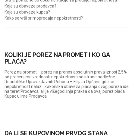
Šta je potrebno od dokumentacije za prodaju nepokretnosti?
Koje su obaveze prodavca?
Koje su obaveze kupca?
Kako se vrši primopredaja nepokretnosti?
KOLIKI JE POREZ NA PROMET I KO GA
PLAĆA?
Porez na promet – porez na prenos apsolutnih prava iznosi 2,5%
od procenjene vrednosti nepokretnosti od strane nadležne
Republičke Uprave Javnih Prihoda – Filijala Opštine gde se
nepokretnost nalazi. Zakonska obaveza plaćanja ovog poreza ide
na teret Prodavca, ali je višegodišnja praksa da ovaj porez plaća
Kupac u ime Prodavca.
DA LI SE KUPOVINOM PRVOG STANA