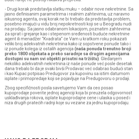
- Drugi korak predstavlja slatku muku – odabir nove nekretnine. Sa
jasno definisanim parametrima i realnim zahtevima, uz naravno
iskusnog agenta, ovaj korak ne bi trebalo da predstavlja problem,
posebno imajući u vidu broj nepokretnosti koji se u Beogradu nudi
na prodaju. Sa jasno odabranom lokacijom, poznatim zahtevima
za sprat i grejanje kao i stepenom sređenosti buduće nekretnine
agent ili menadžer “Kvadrata” će Vam u kratkom roku pokazati
veliki broj adekvatnih nekretnina kako iz sopstvene ponude tako i
iz ponude kolega iz ostalih agencija
(naša ponuda trenutno broji
preko 1800 objekata a preko saradnje sa drugim agencijama
dostupni su nam svi objekti prisutni na tržištu)
. Gledanjem
nekoliko adekvatnih nekretnina iz naše ponude već posle desetak
dana trebalo bi da je svaki bivši Prodavac već odabrao budući stan
i kao Kupac potpisao Predugovor za kupovinu sa istim datumom
isplate i primopredaje koji se pojavljuje na Predugovoru o prodaji.
Zbog specifičnosti posla savetujemo Vam da ceo posao
kupoprodaje poverite jednoj agenciji koja bi preuzela odgovornost
usklađivanja rokova, isplate kupoprodajne cene i ulaska u posed i
niza drugih pratećih radnji koje su vezane za jednu kupoprodaju.