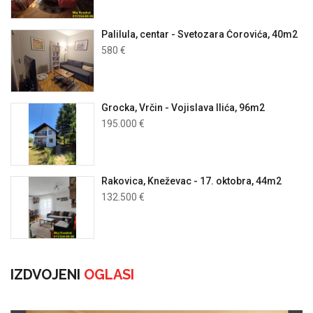
Palilula, centar - Svetozara Ćorovića, 40m2
580 €
Grocka, Vrčin - Vojislava Ilića, 96m2
195.000 €
Rakovica, Kneževac - 17. oktobra, 44m2
132.500 €
IZDVOJENI
OGLASI