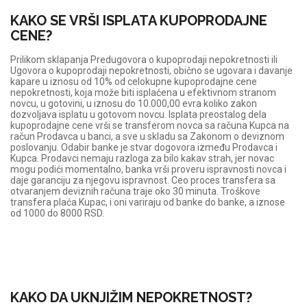
KAKO SE VRŠI ISPLATA KUPOPRODAJNE
CENE?
Prilikom sklapanja Predugovora o kupoprodaji nepokretnosti ili
Ugovora o kupoprodaji nepokretnosti, obično se ugovara i davanje
kapare u iznosu od 10% od celokupne kupoprodajne cene
nepokretnosti, koja može biti isplaćena u efektivnom stranom
novcu, u gotovini, u iznosu do 10.000,00 evra koliko zakon
dozvoljava isplatu u gotovom novcu. Isplata preostalog dela
kupoprodajne cene vrši se transferom novca sa računa Kupca na
račun Prodavca u banci, a sve u skladu sa Zakonom o deviznom
poslovanju. Odabir banke je stvar dogovora između Prodavca i
Kupca. Prodavci nemaju razloga za bilo kakav strah, jer novac
mogu podići momentalno, banka vrši proveru ispravnosti novca i
daje garanciju za njegovu ispravnost. Ceo proces transfera sa
otvaranjem deviznih računa traje oko 30 minuta. Troškove
transfera plaća Kupac, i oni variraju od banke do banke, a iznose
od 1000 do 8000 RSD.
KAKO DA UKNJIŽIM NEPOKRETNOST?