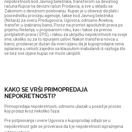
nepokretnosti kod Javnog beležnika, transferom sa deviznog
računa Kupca na devizni račun Prodavca, a sve u skladu sa
Zakonom o deviznom poslovanju. Kupac je u obavezi da plati i
posredničku proviziju agencije, takse kod Javnog beležnika
(Notara) za overu Predugovora, Ugovora, odnosno Aneksa,
transfer u izabranoj banci, Porez na promet apsolutnih prava po
prijemu Rešenja, u propisanom roku, kao i takse za prenos
pretplatnih prava ( EPS), i taksu za uknjižbu nepokretnosti na svoje
ime, ukoliko su za to ispunjeni uslovi. Nakon transfera novca u
banci, prodavac je dužan da overi izjavu da je kupoprodajna cena
isplaćena u celosti zajedno sa klausulom inabulandi iz razloga što
se bez ove izjave kupac ne može uknjižiti.
KAKO SE VRŠI PRIMOPREDAJA
NEPOKRETNOSTI?
Primopredaja nepokretnosti, odnosno ulazak u posed je proces
koji prolazi kroz nekoliko faza:
Pre potpisivanja i overe Ugovora o kupoprodaji odlazi se u
nepokretnost gde se proverava da li je nepokretnost ispražnjena