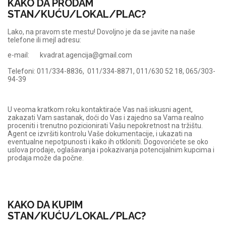
KAKO DA PRODAM
STAN/KUĆU/LOKAL/PLAC?
Lako, na pravom ste mestu! Dovoljno je da se javite na naše
telefone ili mejl adresu:
e-mail: kvadrat.agencija@gmail.com
Telefoni: 011/334-8836, 011/334-8871, 011/630 52 18, 065/303-
94-39
U veoma kratkom roku kontaktiraće Vas naš iskusni agent,
zakazati Vam sastanak, doći do Vas i zajedno sa Vama realno
proceniti i trenutno pozicionirati Vašu nepokretnost na tržištu.
Agent ce izvršiti kontrolu Vaše dokumentacije, i ukazati na
eventualne nepotpunosti i kako ih otkloniti. Dogovorićete se oko
uslova prodaje, oglašavanja i pokazivanja potencijalnim kupcima i
prodaja može da počne.
KAKO DA KUPIM
STAN/KUĆU/LOKAL/PLAC?