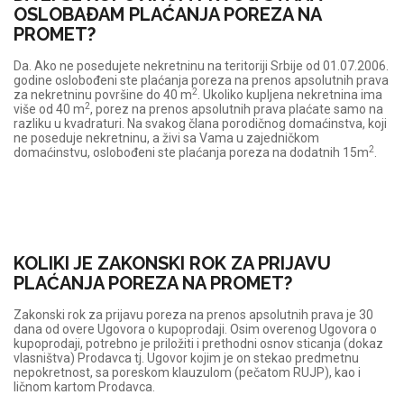
OSLOBAÐAM PLAĆANJA POREZA NA
PROMET?
Da. Ako ne posedujete nekretninu na teritoriji Srbije od 01.07.2006.
godine oslobođeni ste plaćanja poreza na prenos apsolutnih prava
2
za nekretninu površine do 40 m
. Ukoliko kupljena nekretnina ima
2
više od 40 m
, porez na prenos apsolutnih prava plaćate samo na
razliku u kvadraturi. Na svakog člana porodičnog domaćinstva, koji
ne poseduje nekretninu, a živi sa Vama u zajedničkom
2
domaćinstvu, oslobođeni ste plaćanja poreza na dodatnih 15m
.
KOLIKI JE ZAKONSKI ROK ZA PRIJAVU
PLAĆANJA POREZA NA PROMET?
Zakonski rok za prijavu poreza na prenos apsolutnih prava je 30
dana od overe Ugovora o kupoprodaji. Osim overenog Ugovora o
kupoprodaji, potrebno je priložiti i prethodni osnov sticanja (dokaz
vlasništva) Prodavca tj. Ugovor kojim je on stekao predmetnu
nepokretnost, sa poreskom klauzulom (pečatom RUJP), kao i
ličnom kartom Prodavca.