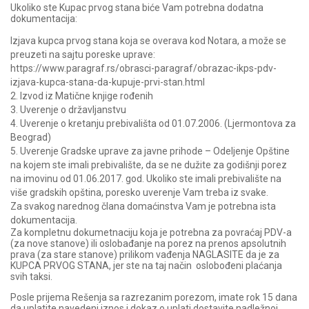
Ukoliko ste Kupac prvog stana biće Vam potrebna dodatna
dokumentacija:
Izjava kupca prvog stana koja se overava kod Notara, a može se
preuzeti na sajtu poreske uprave:
https://www.paragraf.rs/obrasci-paragraf/obrazac-ikps-pdv-
izjava-kupca-stana-da-kupuje-prvi-stan.html
2. Izvod iz Matične knjige rođenih
3. Uverenje o državljanstvu
4. Uverenje o kretanju prebivališta od 01.07.2006. (Ljermontova za
Beograd)
5. Uverenje Gradske uprave za javne prihode – Odeljenje Opštine
na kojem ste imali prebivalište, da se ne dužite za godišnji porez
na imovinu od 01.06.2017. god. Ukoliko ste imali prebivalište na
više gradskih opština, poresko uverenje Vam treba iz svake.
Za svakog narednog člana domaćinstva Vam je potrebna ista
dokumentacija.
Za kompletnu dokumetnaciju koja je potrebna za povraćaj PDV-a
(za nove stanove) ili oslobađanje na porez na prenos apsolutnih
prava (za stare stanove) prilikom vađenja NAGLASITE da je za
KUPCA PRVOG STANA, jer ste na taj način oslobođeni plaćanja
svih taksi.
Posle prijema Rešenja sa razrezanim porezom, imate rok 15 dana
da uplatite navedeni iznos i dokaz o uplati dostavite nadležnoj