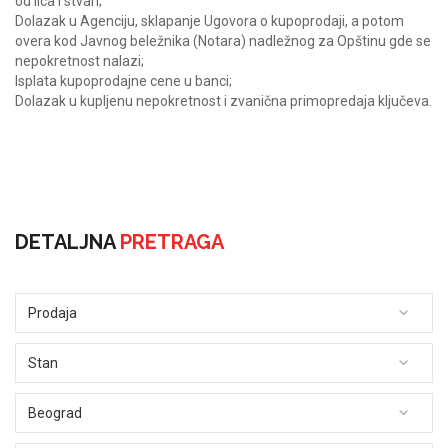
od lica i stvari;
Dolazak u Agenciju, sklapanje Ugovora o kupoprodaji, a potom
overa kod Javnog beležnika (Notara) nadležnog za Opštinu gde se
nepokretnost nalazi;
Isplata kupoprodajne cene u banci;
Dolazak u kupljenu nepokretnost i zvanična primopredaja ključeva.
DETALJNA
PRETRAGA
Prodaja
Stan
Beograd