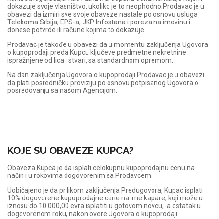
dokazuje svoje vlasništvo, ukoliko je to neophodno.Prodavac je u
obavezi da izmiri sve svoje obaveze nastale po osnovu usluga
Telekoma Srbija, EPS-a, JKP Infostana i poreza na imovinu i
donese potvrde ili račune kojima to dokazuje.
Prodavac je takođe u obavezi da u momentu zaključenja Ugovora
o kupoprodaji preda Kupcu ključeve predmetne nekretnine
ispražnjene od lica i stvari, sa standardnom opremom.
Na dan zaključenja Ugovora o kupoprodaji Prodavac je u obavezi
da plati posredničku proviziju po osnovu potpisanog Ugovora o
posredovanju sa našom Agencijom.
KOJE SU OBAVEZE KUPCA?
Obaveza Kupca je da isplati celokupnu kupoprodajnu cenu na
način i u rokovima dogovorenim sa Prodavcem.
Uobičajeno je da prilikom zaključenja Predugovora, Kupac isplati
10% dogovorene kupoprodajne cene na ime kapare, koji može u
iznosu do 10.000,00 evra isplatiti u gotovom novcu, a ostatak u
dogovorenom roku, nakon overe Ugovora o kupoprodaji