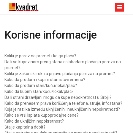
Korisne informacije
Koliki je porez na promet i ko ga plaća?
Da li se kupovinom prvog stana oslobađam plaćanja poreza na
promet?
Koliki je zakonski rok za prijavu plaćanja poreza na promet?
Kako da prodam i kupim stan istovremeno?
Kako da prodam stan/kuću/lokal/plac?
Kako da kupim stan/kuću/lokal/plac?
Da li strani državljani mogu da kupe nepokretnost u Srbiji?
Kako da prenesem prava korišćenja telefona, struje, infostana
?
Koja je razlika između uknjiženih i neuknjiženih nepokretnosti?
Kako se vrši isplata kupoprodajne cene?
Kako da uknjižim nepokretnost?
Šta je kapitalna dobit?