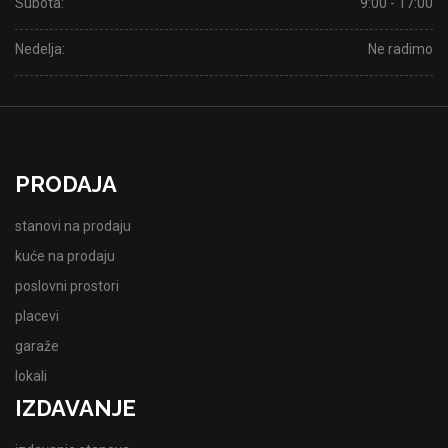
Subota:
9:00 - 17:00
Nedelja:
Ne radimo
PRODAJA
stanovi na prodaju
kuće na prodaju
poslovni prostori
placevi
garaže
lokali
IZDAVANJE