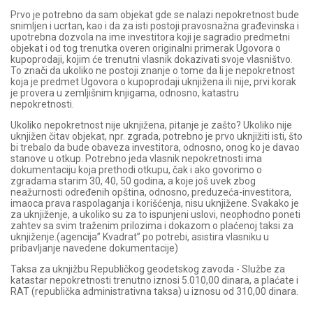
Prvo je potrebno da sam objekat gde se nalazi nepokretnost bude
snimljen i ucrtan, kao i da za isti postoji pravosnažna građevinska i
upotrebna dozvola na ime investitora koji je sagradio predmetni
objekat i od tog trenutka overen originalni primerak Ugovora o
kupoprodaji, kojim će trenutni vlasnik dokazivati svoje vlasništvo.
To znači da ukoliko ne postoji znanje o tome da li je nepokretnost
koja je predmet Ugovora o kupoprodaji uknjižena ili nije, prvi korak
je provera u zemljišnim knjigama, odnosno, katastru
nepokretnosti.
Ukoliko nepokretnost nije uknjižena, pitanje je zašto? Ukoliko nije
uknjižen čitav objekat, npr. zgrada, potrebno je prvo uknjižiti isti, što
bi trebalo da bude obaveza investitora, odnosno, onog ko je davao
stanove u otkup. Potrebno jeda vlasnik nepokretnosti ima
dokumentaciju koja prethodi otkupu, čak i ako govorimo o
zgradama starim 30, 40, 50 godina, a koje još uvek zbog
neažurnosti određenih opština, odnosno, preduzeća-investitora,
imaoca prava raspolaganja i korišćenja, nisu uknjižene. Svakako je
za uknjiženje, a ukoliko su za to ispunjeni uslovi, neophodno poneti
zahtev sa svim traženim prilozima i dokazom o plaćenoj taksi za
uknjiženje.(agencija” Kvadrat” po potrebi, asistira vlasniku u
pribavljanje navedene dokumentacije)
Taksa za uknjižbu Republičkog geodetskog zavoda - Službe za
katastar nepokretnosti trenutno iznosi 5.010,00 dinara, a plaćate i
RAT (republička administrativna taksa) u iznosu od 310,00 dinara.