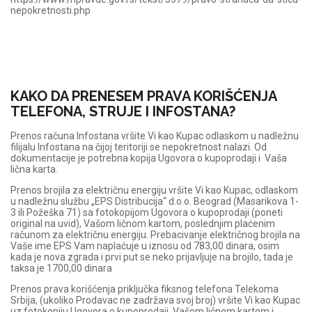
nepokretnosti.php
KAKO DA PRENESEM PRAVA KORIŠĆENJA
TELEFONA, STRUJE I INFOSTANA?
Prenos računa Infostana vršite Vi kao Kupac odlaskom u nadležnu
filijalu Infostana na čijoj teritoriji se nepokretnost nalazi. Od
dokumentacije je potrebna kopija Ugovora o kupoprodaji i Vaša
lična karta.
Prenos brojila za električnu energiju vršite Vi kao Kupac, odlaskom
u nadležnu službu „EPS Distribucija“ d.o.o. Beograd (Masarikova 1-
3 ili Požeška 71) sa fotokopijom Ugovora o kupoprodaji (poneti
original na uvid), Vašom ličnom kartom, poslednjim plaćenim
računom za električnu energiju. Prebacivanje električnog brojila na
Vaše ime EPS Vam naplaćuje u iznosu od 783,00 dinara, osim
kada je nova zgrada i prvi put se neko prijavljuje na brojilo, tada je
taksa je 1700,00 dinara
Prenos prava korišćenja priključka fiksnog telefona Telekoma
Srbija, (ukoliko Prodavac ne zadržava svoj broj) vršite Vi kao Kupac
uz fotokopiju Ugovora o kupoprodaji, Vašom ličnom kartom i