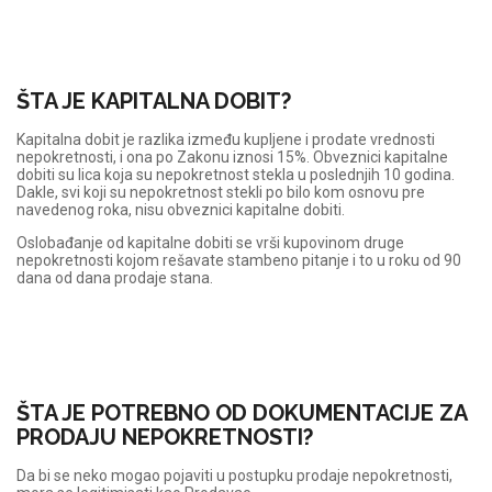
ŠTA JE KAPITALNA DOBIT?
Kapitalna dobit je razlika između kupljene i prodate vrednosti
nepokretnosti, i ona po Zakonu iznosi 15%. Obveznici kapitalne
dobiti su lica koja su nepokretnost stekla u poslednjih 10 godina.
Dakle, svi koji su nepokretnost stekli po bilo kom osnovu pre
navedenog roka, nisu obveznici kapitalne dobiti.
Oslobađanje od kapitalne dobiti se vrši kupovinom druge
nepokretnosti kojom rešavate stambeno pitanje i to u roku od 90
dana od dana prodaje stana.
ŠTA JE POTREBNO OD DOKUMENTACIJE ZA
PRODAJU NEPOKRETNOSTI?
Da bi se neko mogao pojaviti u postupku prodaje nepokretnosti,