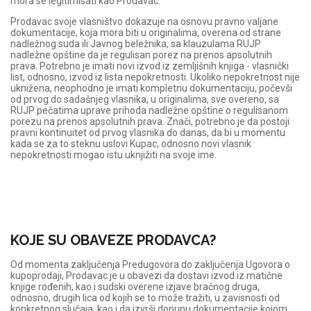
mora se legitimisati kao Prodavac.
Prodavac svoje vlasništvo dokazuje na osnovu pravno valjane
dokumentacije, koja mora biti u originalima, overena od strane
nadležnog suda ili Javnog beležnika, sa klauzulama RUJP
nadležne opštine da je regulisan porez na prenos apsolutnih
prava. Potrebno je imati novi izvod iz zemljišnih knjiga - vlasnički
list, odnosno, izvod iz lista nepokretnosti. Ukoliko nepokretnost nije
uknižena, neophodno je imati kompletnu dokumentaciju, počevši
od prvog do sadašnjeg vlasnika, u originalima, sve overeno, sa
RUJP pečatima uprave prihoda nadležne opštine o regulisanom
porezu na prenos apsolutnih prava. Znači, potrebno je da postoji
pravni kontinuitet od prvog vlasnika do danas, da bi u momentu
kada se za to steknu uslovi Kupac, odnosno novi vlasnik
nepokretnosti mogao istu uknjižiti na svoje ime.
KOJE SU OBAVEZE PRODAVCA?
Od momenta zaključenja Predugovora do zaključenja Ugovora o
kupoprodaji, Prodavac je u obavezi da dostavi izvod iz matične
knjige rođenih, kao i sudski overene izjave bračnog druga,
odnosno, drugih lica od kojih se to može tražiti, u zavisnosti od
konkretnog slučaja, kao i da izvrši dopunu dokumentacije kojom