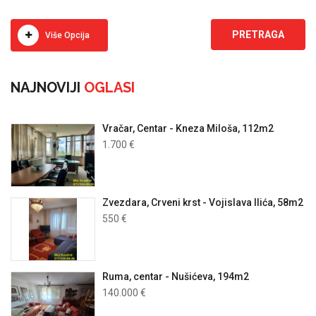
Više Opcija
NAJNOVIJI
OGLASI
Vračar, Centar - Kneza Miloša, 112m2
1.700 €
Zvezdara, Crveni krst - Vojislava Ilića, 58m2
550 €
Ruma, centar - Nušićeva, 194m2
140.000 €