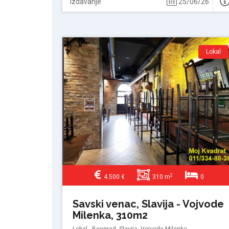
Izdavanje
25/06/26
Lokal
2
4.500 €
310 m
0
Savski venac, Slavija - Vojvode
Milenka, 310m2