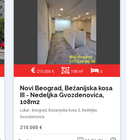
2
210.000 €
108 m
0
Novi Beograd, Bežanijska kosa
III - Nedeljka Gvozdenovića,
108m2
Lokal - Beograd, Bežanijska kosa 3, Nedeljka
Gvozdenovića
210.000 €