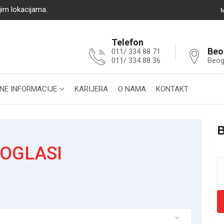
jim lokacijama.
M
Telefon
Beo
011/ 334 88 71
011/ 334 88 36
Beog
NE INFORMACIJE
KARIJERA
O NAMA
KONTAKT
 OGLASI