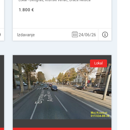
Lokal - Beograd, Krunski venac, Braće Nedića
1.800 €
Izdavanje
24/06/26
Lokal