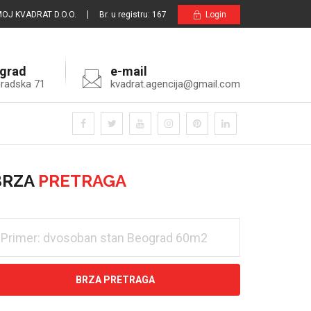
OJ KVADRAT D.O.O.
Br. u registru: 167
Login
grad
e-mail
radska 71
kvadrat.agencija@gmail.com
BRZA
PRETRAGA
BRZA PRETRAGA