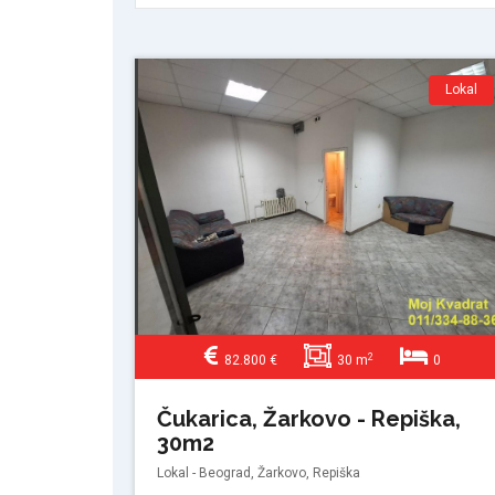
Lokal
2
82.800 €
30 m
0
Čukarica, Žarkovo - Repiška,
30m2
Lokal - Beograd, Žarkovo, Repiška