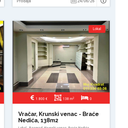
Prodaja
24/06/26
Lokal
2
1.800 €
138 m
0
Vračar, Krunski venac - Braće
Nedića, 138m2