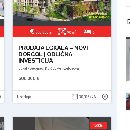
I
2
500.000 €
90 m
0
Prodaja
PRODAJA LOKALA – NOVI
DORĆOL | ODLIČNA
INVESTICIJA
Lokal - Beograd, Dorćol, Venizelosova
500.000 €
Prodaja
30/06/26
Lokal