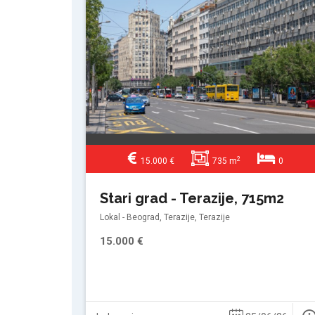
2
15.000 €
735 m
0
Stari grad - Terazije, 715m2
Lokal - Beograd, Terazije, Terazije
15.000 €