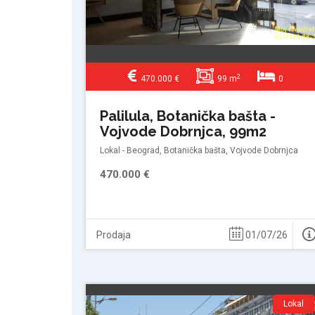
2
470.000 €
99 m
0
Palilula, Botanička bašta -
Vojvode Dobrnjca, 99m2
Lokal - Beograd, Botanička bašta, Vojvode Dobrnjca
470.000 €
Prodaja
01/07/26
Lokal