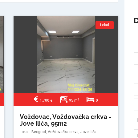
Lokal
2
1.700 €
95 m
0
Voždovac, Voždovačka crkva -
Jove Ilića, 95m2
Lokal - Beograd, Voždovačka crkva, Jove Ilića