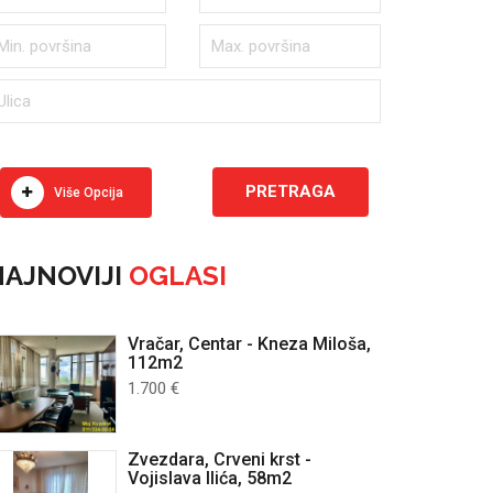
Više Opcija
AJNOVIJI
OGLASI
Vračar, Centar - Kneza Miloša,
112m2
1.700 €
Zvezdara, Crveni krst -
Vojislava Ilića, 58m2