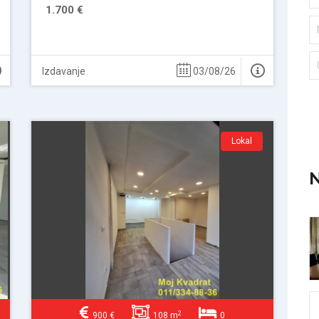
1.700 €
Izdavanje
03/08/26
Lokal
N
2
900 €
108 m
0