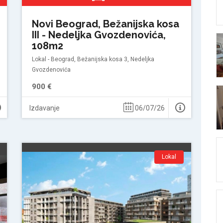
Novi Beograd, Bežanijska kosa
III - Nedeljka Gvozdenovića,
108m2
Lokal - Beograd, Bežanijska kosa 3, Nedeljka
Gvozdenovića
900 €
Izdavanje
06/07/26
Lokal