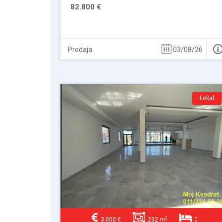
82.800 €
Prodaja
03/08/26
Lokal
2
3.000 €
232 m
0