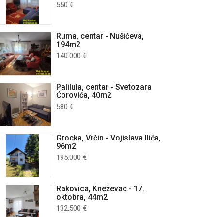
550 €
Ruma, centar - Nušićeva,
194m2
140.000 €
Palilula, centar - Svetozara
Ćorovića, 40m2
580 €
Grocka, Vrčin - Vojislava Ilića,
96m2
195.000 €
Rakovica, Kneževac - 17.
oktobra, 44m2
132.500 €