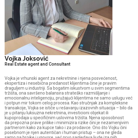
Vojka Joksović
Real Estate agent and Consultant
Vojka je vrhunski agent za nekretnine i njena posvećenost,
ekspertiza i nesebična predanost klijentima čine je pravim
draguljem u industriji. Sa bogatim iskustvom u svim segmentima
tržišta, ona savršeno balansira strateško razmišljanje i
emocionalnu inteligenciju, pružajući klijentima ne samo uslugu već
i potpun mir tokom celog procesa. Kao stručnjak za kompleksne
transakcije, Vojka se ističe u rešavanju izazovnih situacija – bilo da
je u pitanju luksuzna nekretnina, investicioni objekat ili
kupoprodaja u specifičnim uslovima tržišta. Njena sposobnost
da prepozna prave prilike i minimizira rizike čini je nezamenjivim
partnerom kako za kupce tako i za prodavce. Ono što Vojku čini
posebnom je njen autentičan i human pristup – ona ne gleda
samo na brojke i ugovore, već prvo sagledava ljude iza njih.