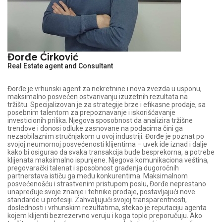
Đorđe Ćirković
Real Estate agent and Consultant
Đorđe je vrhunski agent za nekretnine i nova zvezda u usponu,
maksimalno posvećen ostvarivanju izuzetnih rezultata na
tržištu. Specijalizovan je za strategije brze i efikasne prodaje, sa
posebnim talentom za prepoznavanje i iskorišćavanje
investicionih prilika. Njegova sposobnost da analizira tržišne
trendove i donosi odluke zasnovane na podacima čini ga
nezaobilaznim stručnjakom u ovoj industriji. Đorđe je poznat po
svojoj neumornoj posvećenosti klijentima – uvek ide iznad i dalje
kako bi osigurao da svaka transakcija bude besprekorna, a potrebe
klijenata maksimalno ispunjene. Njegova komunikaciona veština,
pregovarački talenat i sposobnost građenja dugoročnih
partnerstava ističu ga među konkurentima. Maksimalnom
posvećenošću i strastvenim pristupom poslu, Đorđe neprestano
unapređuje svoje znanje i tehnike prodaje, postavljajući nove
standarde u profesiji. Zahvaljujući svojoj transparentnosti,
doslednosti i vrhunskim rezultatima, stekao je reputaciju agenta
kojem klijenti bezrezervno veruju i koga toplo preporučuju. Ako