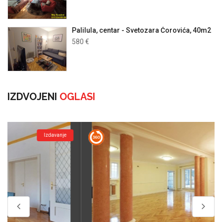
Palilula, centar - Svetozara Ćorovića, 40m2
580 €
IZDVOJENI
OGLASI
Izdavanje