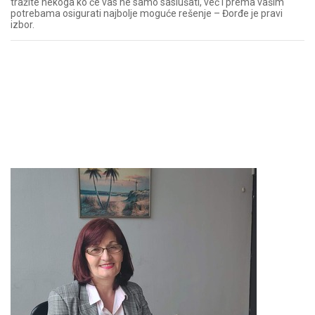
tražite nekoga ko će vas ne samo saslušati, već i prema vašim
potrebama osigurati najbolje moguće rešenje – Đorđe je pravi
izbor.