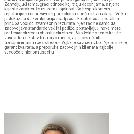
Zahvaljujući tome, gradi odnose koji traju decenijama, a njene
klijente karakteriše izuzetna lojalnost. Sa besprekornom
reputacijom i impresivnim portfoliom uspešnih transakcija, Vojka
je dokazala da kombinacija marljivosti, kreativnosti i moralnih
principa vodi do izvanrednih rezultata. Njen rad ne samo da
zadovoljava standarde već ih i podiže, postavljajući nove mere
profesionalizma u oblasti nekretnina. Ako želite agenta koji će
vaše interese staviti na prvo mesto, a proces učiniti
transparentnim i bez stresa – Vojka je savršen izbor. Njeno ime je
garant kvaliteta, a preporuke zadovoljnih klijenata najbolje
svedoče o njenom uspehu.