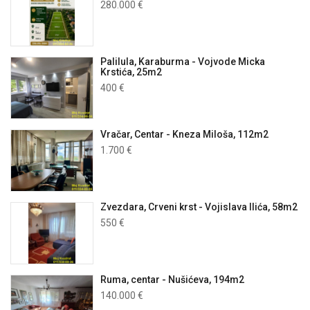
280.000 €
Palilula, Karaburma - Vojvode Micka
Krstića, 25m2
400 €
Vračar, Centar - Kneza Miloša, 112m2
1.700 €
Zvezdara, Crveni krst - Vojislava Ilića, 58m2
550 €
Ruma, centar - Nušićeva, 194m2
140.000 €