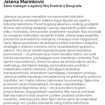
Jelena Marinković
Sales manager u agenciji Moj Kvadrat iz Beograda
Jelena je izuzetan menadžer sa impresivnim liderskim
kapacitetima i strateškim vidikom koji je ključan za uspeh u
industriji nekretnina. Pored bogatog iskustva u vođenju prodajnih
timova, njen pristup edukaciji i razvoju zaposlenih podiže radnu
etiku i motivaciju, čime postiže izvanredne rezultate. Kao stručnjak
za osvajanje nedovoljno razvijenih tržišta, Jelena spaja analitičku
preciznost sa kreativnim rešenjima, otvarajući nove mogućnosti
rasta. Njena sposobnost da anticipira tržišne trendove i adaptira
strategije u realnom vremenu čini je nezaobilaznim igračem u
sektoru. Ono što je istinski inspirišuće jeste njena neuništiva
posvećenost – ne prihvata da je nešto dovoljno dobro, već uvek
teži ka savršenstvu, postavljajući nove standarde u industriji. Pod
njenim rukovodstvom, timovi ne samo da dostižu ciljeve već ih i
nadmašuju, dok klijenti dobijaju personalizovanu podršku i
maksimalnu zaštitu interesa. Zahvaljujući doslednoj
transparentnosti, strateškom razmišljanju i humanom pristupu,
Jelena je stekla reputaciju menadžera koji ne gradi samo poslovne
rezultate, već i trajne odnose zasnovane na poverenju. Njeno ime
je sinonim za profesionalizam, inovaciju i nepokolebljivu
posvećenost klijentima i timu – što je potvrđeno brojnim
preporukama i dugogodišnjim uspesima. Ako vam je potreban
lider koji transformiše izazove u prilike i podstiče izvanredne
rezultate, Jelena je pravi izbor. Njen rad ne samo da unapređuje
poslovanje već i podiže standarde celog tržišta nekretnina