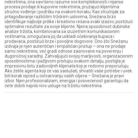
nekretnina, ona savršeno razume sve kompleksnosti i nijanse
procesa prodaje ili kupovine nekretnina, pružajući klijentima
stručno vođenje i podršku na svakom koraku. Kao stručnjak za
prilagođavanje različitim tržišnim uslovima, Snežana brzo
identifikuje najbolje prilike i kreativno rešava svaki izazov, postižući
optimalne rezultate za svoje klijente. Njena sposobnost dubinske
analize tržišta, kombinovana sa izuzetnim komunikacionim
veštinama, omogućava joj da uskladi očekivanja kupaca i
prodavaca, postižući brze i povoljne dogovore. Ono što Snežanu
izdvaja je njen autentičan i empatičan pristup – ona ne prodaje
samo nekretnine, već gradi odnose zasnovane na poverenju i
dugoročnoj saradnji. Zahvaljujući svojoj marljivosti, organizacionim
sposobnostima i pažljivom pristupu svakom detalju, postigla je
impresivnu listu zadovoljnih klijenata koji je redovno preporučuju.
Ako želite agenta koji će vas saslušati, shvatiti vaše potrebe i uvek
biti korak ispred u ostvarivanju vaših ciljeva – Snežana je pravi
izbor. Njen profesionalizam, energija i posvećenost garantuju da
ćete dobiti najviši nivo usluge na tržištu nekretnina.