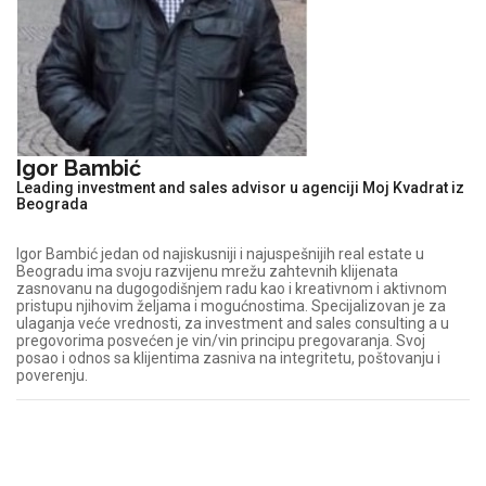
Igor Bambić
Leading investment and sales advisor u agenciji Moj Kvadrat iz
Beograda
Igor Bambić jedan od najiskusniji i najuspešnijih real estate u
Beogradu ima svoju razvijenu mrežu zahtevnih klijenata
zasnovanu na dugogodišnjem radu kao i kreativnom i aktivnom
pristupu njihovim željama i mogućnostima. Specijalizovan je za
ulaganja veće vrednosti, za investment and sales consulting a u
pregovorima posvećen je vin/vin principu pregovaranja. Svoj
posao i odnos sa klijentima zasniva na integritetu, poštovanju i
poverenju.