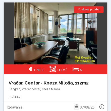
Poslovni prostor
2
1.700 €
112 m
5
Vračar, Centar - Kneza Miloša, 112m2
Beograd, Vračar centar, Kneza Miloša
1.700 €
Izdavanje
07/08/26