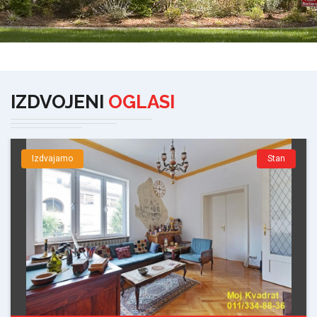
IZDVOJENI
OGLASI
Izdvajamo
Stan