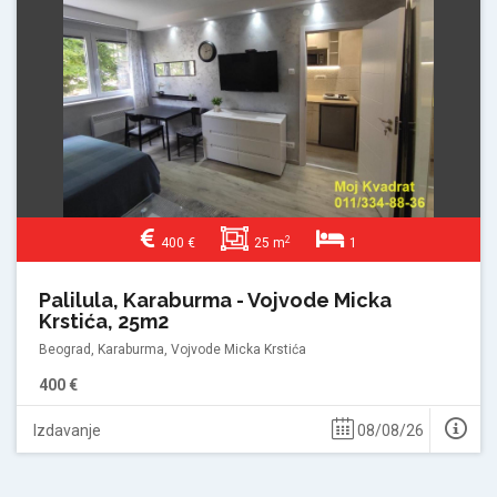
2
400 €
25 m
1
Palilula, Karaburma - Vojvode Micka
Krstića, 25m2
Beograd, Karaburma, Vojvode Micka Krstića
400 €
Izdavanje
08/08/26