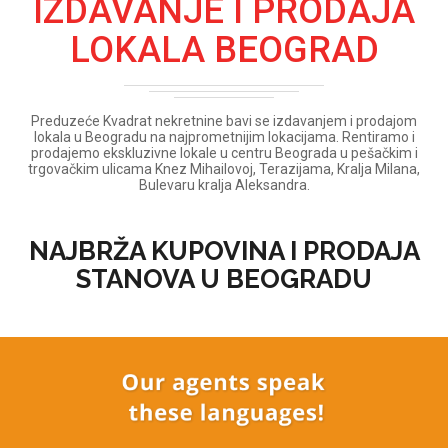
IZDAVANJE I PRODAJA
LOKALA BEOGRAD
Preduzeće Kvadrat nekretnine bavi se izdavanjem i prodajom
lokala u Beogradu na najprometnijim lokacijama. Rentiramo i
prodajemo ekskluzivne lokale u centru Beograda u pešačkim i
trgovačkim ulicama Knez Mihailovoj, Terazijama, Kralja Milana,
Bulevaru kralja Aleksandra.
NAJBRŽA KUPOVINA I PRODAJA
STANOVA U BEOGRADU