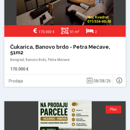
2
170.000 €
51 m
2
Čukarica, Banovo brdo - Petra Mećave,
51m2
Beograd, Banovo Brdo, Petra Mećave
170.000 €
Prodaja
08/08/26
Plac