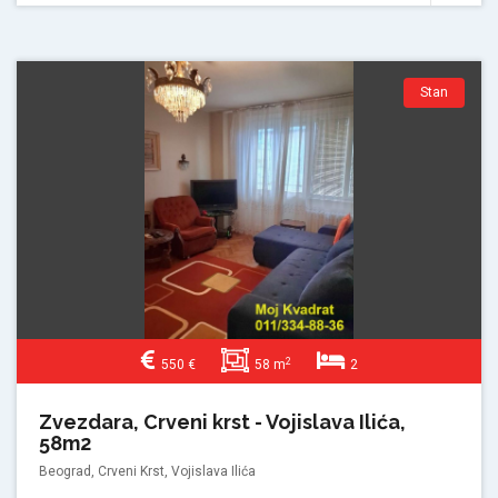
Stan
2
550 €
58 m
2
Zvezdara, Crveni krst - Vojislava Ilića,
58m2
Beograd, Crveni Krst, Vojislava Ilića