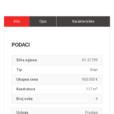
Info
Opis
Karakteristike
PODACI
Šifra oglasa
K1-21799
Tip
Stan
Ukupna cena
950.000 €
2
Kvadratura
117 m
Broj soba
4
Usluga
Prodaja