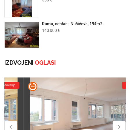
550 €
Ruma, centar - Nušićeva, 194m2
140.000 €
IZDVOJENI
OGLASI
Prodaja