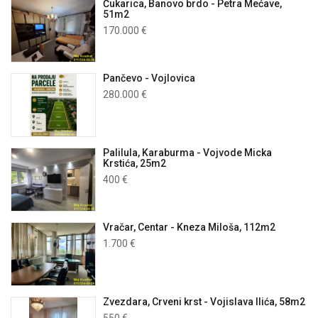
Čukarica, Banovo brdo - Petra Mećave,
51m2
170.000 €
Pančevo - Vojlovica
280.000 €
Palilula, Karaburma - Vojvode Micka
Krstića, 25m2
400 €
Vračar, Centar - Kneza Miloša, 112m2
1.700 €
Zvezdara, Crveni krst - Vojislava Ilića, 58m2