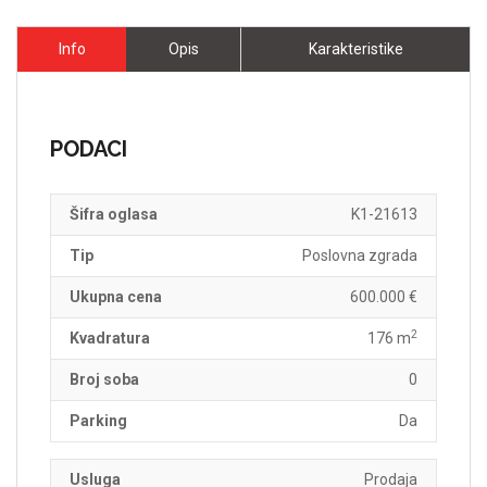
Info
Opis
Karakteristike
PODACI
Šifra oglasa
K1-21613
Tip
Poslovna zgrada
Ukupna cena
600.000 €
2
Kvadratura
176 m
Broj soba
0
Parking
Da
Usluga
Prodaja