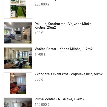
280.000 €
Palilula, Karaburma - Vojvode Micka
Krstića, 25m2
400 €
Vračar, Centar - Kneza Miloša, 112m2
1.700 €
Zvezdara, Crveni krst - Vojislava Ilića, 58m2
550 €
Ruma, centar - Nušićeva, 194m2
140.000 €