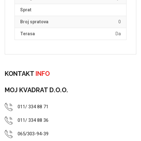
Sprat
Broj spratova
0
Terasa
Da
KONTAKT
INFO
MOJ KVADRAT D.O.O.
011/ 334 88 71
011/ 334 88 36
065/303-94-39