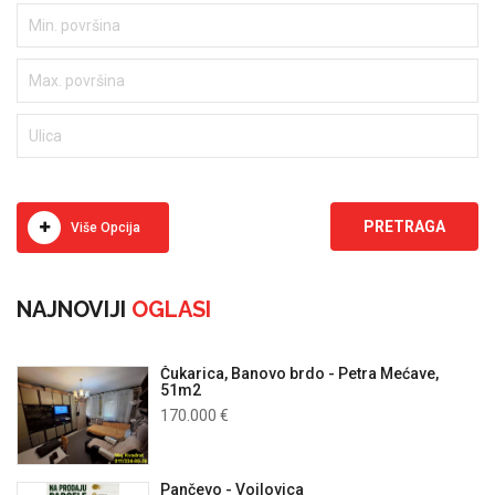
Više Opcija
NAJNOVIJI
OGLASI
Čukarica, Banovo brdo - Petra Mećave,
51m2
170.000 €
Pančevo - Vojlovica