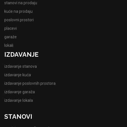
stanovi na prodaju
kuće na prodaju
poslovni prostori
placevi
garaže
lokali
IZDAVANJE
izdavanje stanova
izdavanje kuća
izdavanje poslovnih prostora
izdavanje garaža
izdavanje lokala
STANOVI