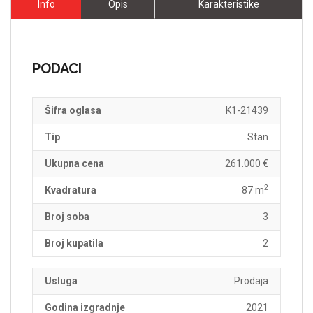
Info
Opis
Karakteristike
PODACI
Šifra oglasa
K1-21439
Tip
Stan
Ukupna cena
261.000 €
2
Kvadratura
87 m
Broj soba
3
Broj kupatila
2
Usluga
Prodaja
Godina izgradnje
2021