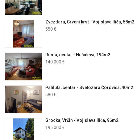
Zvezdara, Crveni krst - Vojislava Ilića, 58m2
550 €
Ruma, centar - Nušićeva, 194m2
140.000 €
Palilula, centar - Svetozara Ćorovića, 40m2
580 €
Grocka, Vrčin - Vojislava Ilića, 96m2
195.000 €