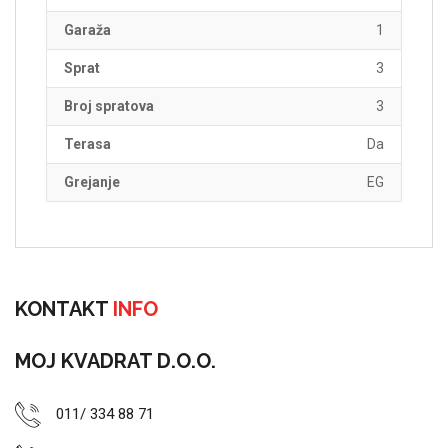
Garaža
1
Sprat
3
Broj spratova
3
Terasa
Da
Grejanje
EG
KONTAKT
INFO
MOJ KVADRAT D.O.O.
011/ 334 88 71