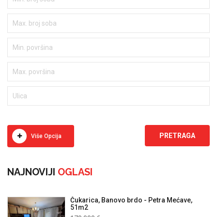
Više Opcija
NAJNOVIJI
OGLASI
Čukarica, Banovo brdo - Petra Mećave,
51m2