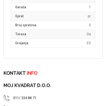
Garaža
1
Sprat
pr
Broj spratova
0
Terasa
Da
Grejanje
EG
KONTAKT
INFO
MOJ KVADRAT D.O.O.
011/ 334 88 71