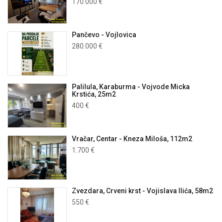
170.000 €
Pančevo - Vojlovica
280.000 €
Palilula, Karaburma - Vojvode Micka
Krstića, 25m2
400 €
Vračar, Centar - Kneza Miloša, 112m2
1.700 €
Zvezdara, Crveni krst - Vojislava Ilića, 58m2
550 €