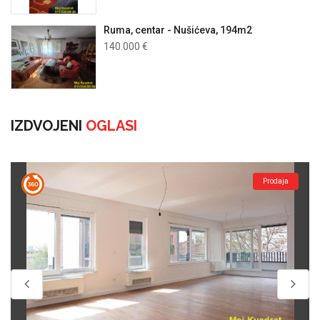
Ruma, centar - Nušićeva, 194m2
140.000 €
IZDVOJENI
OGLASI
Prodaja