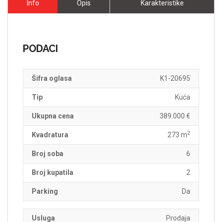
Info
Opis
Karakteristike
PODACI
Šifra oglasa
K1-20695
Tip
Kuća
Ukupna cena
389.000 €
2
Kvadratura
273 m
Broj soba
6
Broj kupatila
2
Parking
Da
Usluga
Prodaja