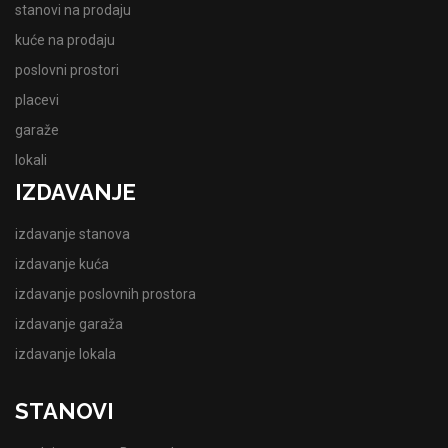
stanovi na prodaju
kuće na prodaju
poslovni prostori
placevi
garaže
lokali
IZDAVANJE
izdavanje stanova
izdavanje kuća
izdavanje poslovnih prostora
izdavanje garaža
izdavanje lokala
STANOVI