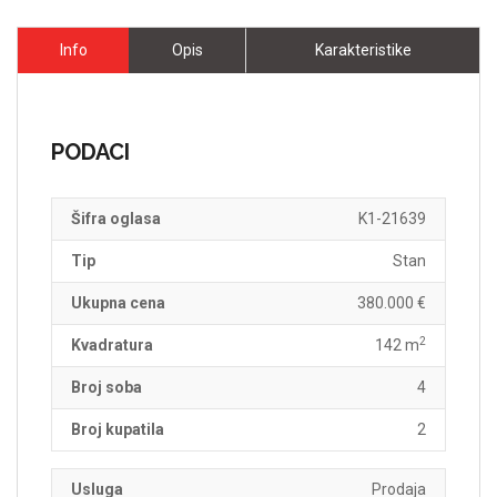
Info
Opis
Karakteristike
PODACI
Šifra oglasa
K1-21639
Tip
Stan
Ukupna cena
380.000 €
2
Kvadratura
142 m
Broj soba
4
Broj kupatila
2
Usluga
Prodaja