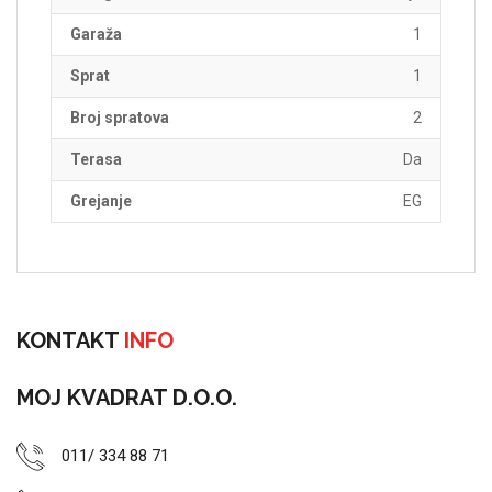
Garaža
1
Sprat
1
Broj spratova
2
Terasa
Da
Grejanje
EG
KONTAKT
INFO
MOJ KVADRAT D.O.O.
011/ 334 88 71