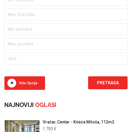
Više Opcija
NAJNOVIJI
OGLASI
Vračar, Centar - Kneza Miloša, 112m2
1.700 €