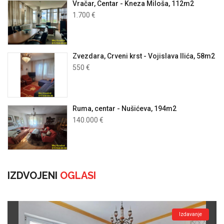
Vračar, Centar - Kneza Miloša, 112m2
1.700 €
Zvezdara, Crveni krst - Vojislava Ilića, 58m2
550 €
Ruma, centar - Nušićeva, 194m2
140.000 €
IZDVOJENI
OGLASI
Izdavanje