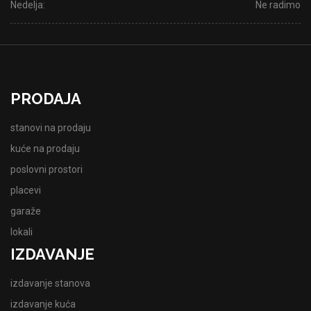
Nedelja:
Ne radimo
PRODAJA
stanovi na prodaju
kuće na prodaju
poslovni prostori
placevi
garaže
lokali
IZDAVANJE
izdavanje stanova
izdavanje kuća