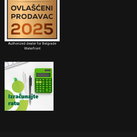
Authorized dealer for Belgrade
Waterfront