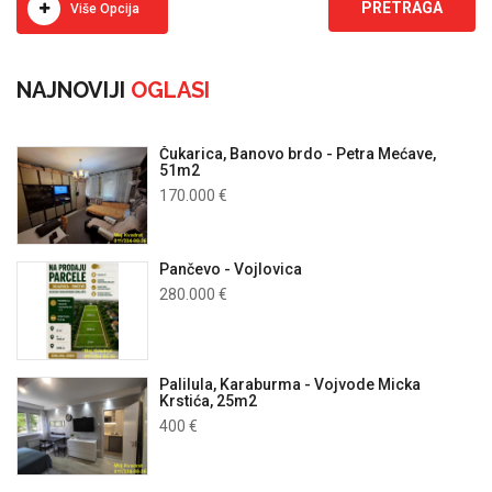
Više Opcija
NAJNOVIJI
OGLASI
Čukarica, Banovo brdo - Petra Mećave,
51m2
170.000 €
Pančevo - Vojlovica
280.000 €
Palilula, Karaburma - Vojvode Micka
Krstića, 25m2
400 €