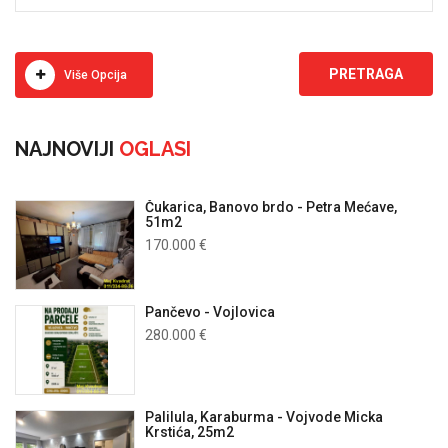
Više Opcija
NAJNOVIJI
OGLASI
Čukarica, Banovo brdo - Petra Mećave,
51m2
170.000 €
Pančevo - Vojlovica
280.000 €
Palilula, Karaburma - Vojvode Micka
Krstića, 25m2