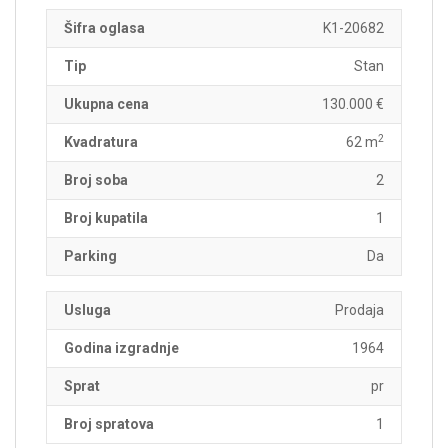
Šifra oglasa
K1-20682
Tip
Stan
Ukupna cena
130.000 €
2
Kvadratura
62 m
Broj soba
2
Broj kupatila
1
Parking
Da
Usluga
Prodaja
Godina izgradnje
1964
Sprat
pr
Broj spratova
1