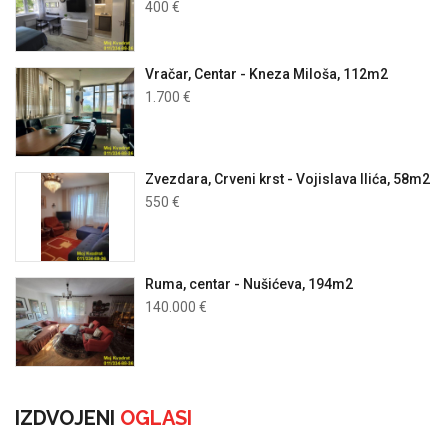
400 €
Vračar, Centar - Kneza Miloša, 112m2
1.700 €
Zvezdara, Crveni krst - Vojislava Ilića, 58m2
550 €
Ruma, centar - Nušićeva, 194m2
140.000 €
IZDVOJENI
OGLASI