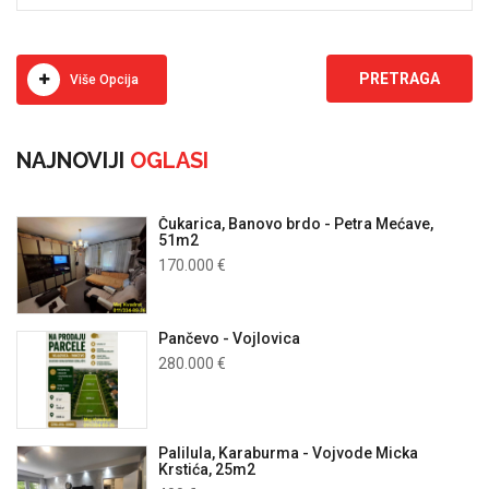
Više Opcija
NAJNOVIJI
OGLASI
Čukarica, Banovo brdo - Petra Mećave,
51m2
170.000 €
Pančevo - Vojlovica
280.000 €
Palilula, Karaburma - Vojvode Micka
Krstića, 25m2