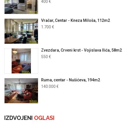
400 €
Vračar, Centar - Kneza Miloša, 112m2
1.700 €
Zvezdara, Crveni krst - Vojislava Ilića, 58m2
550 €
Ruma, centar - Nušićeva, 194m2
140.000 €
IZDVOJENI
OGLASI