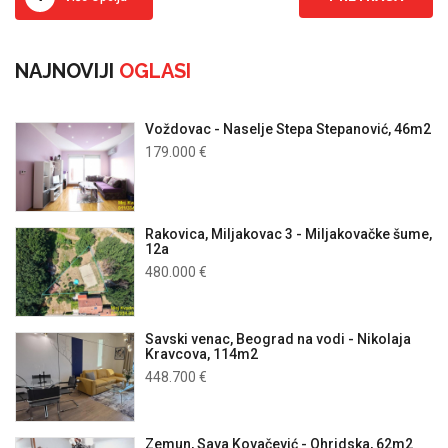
NAJNOVIJI
OGLASI
Voždovac - Naselje Stepa Stepanović, 46m2
179.000 €
Rakovica, Miljakovac 3 - Miljakovačke šume,
12a
480.000 €
Savski venac, Beograd na vodi - Nikolaja
Kravcova, 114m2
448.700 €
Zemun, Sava Kovačević - Ohridska, 62m2