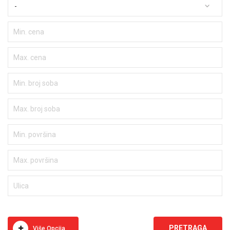
-
Više Opcija