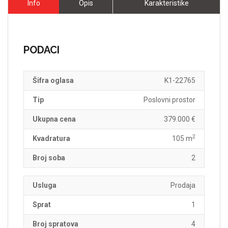
Info
Opis
Karakteristike
PODACI
Šifra oglasa
K1-22765
Tip
Poslovni prostor
Ukupna cena
379.000 €
2
Kvadratura
105 m
Broj soba
2
Usluga
Prodaja
Sprat
1
Broj spratova
4