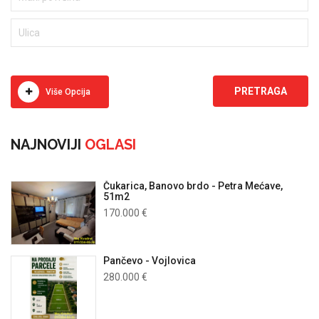
Više Opcija
NAJNOVIJI
OGLASI
Čukarica, Banovo brdo - Petra Mećave,
51m2
170.000 €
Pančevo - Vojlovica
280.000 €