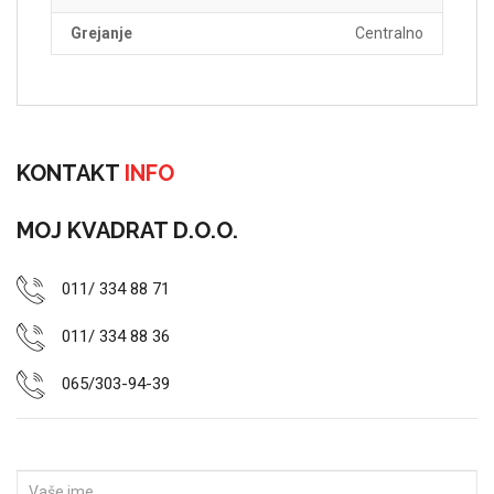
Grejanje
Centralno
KONTAKT
INFO
MOJ KVADRAT D.O.O.
011/ 334 88 71
011/ 334 88 36
065/303-94-39