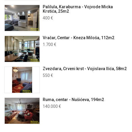
Palilula, Karaburma - Vojvode Micka
Krstića, 25m2
400 €
Vračar, Centar - Kneza Miloša, 112m2
1.700 €
Zvezdara, Crveni krst - Vojislava Ilića, 58m2
550 €
Ruma, centar - Nušićeva, 194m2
140.000 €