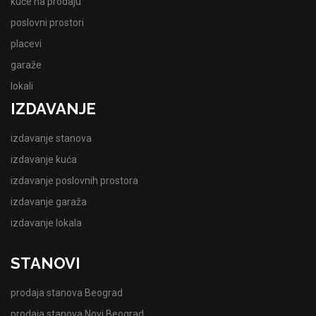
kuće na prodaju
poslovni prostori
placevi
garaže
lokali
IZDAVANJE
izdavanje stanova
izdavanje kuća
izdavanje poslovnih prostora
izdavanje garaža
izdavanje lokala
STANOVI
prodaja stanova Beograd
prodaja stanova Novi Beograd