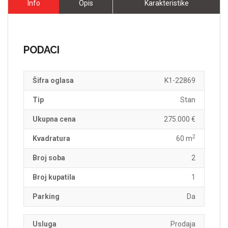
Info
Opis
Karakteristike
PODACI
Šifra oglasa
K1-22869
Tip
Stan
Ukupna cena
275.000 €
2
Kvadratura
60 m
Broj soba
2
Broj kupatila
1
Parking
Da
Usluga
Prodaja