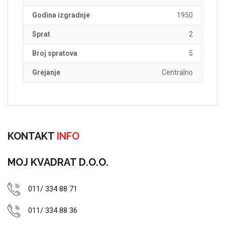
Godina izgradnje
1950
Sprat
2
Broj spratova
5
Grejanje
Centralno
KONTAKT
INFO
MOJ KVADRAT D.O.O.
011/ 334 88 71
011/ 334 88 36