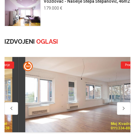
Voždovac - Naselje Stepa Stepanović, 46m2
179.000 €
IZDVOJENI
OGLASI
Prodaja