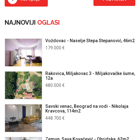
NAJNOVIJI
OGLASI
Voždovac - Naselje Stepa Stepanović, 46m2
179.000 €
Rakovica, Miljakovac 3 - Miljakovačke šume,
12a
480.000 €
Savski venac, Beograd na vodi - Nikolaja
Kravcova, 114m2
448.700 €
Zemun, Sava Kovačević - Ohridska, 62m2