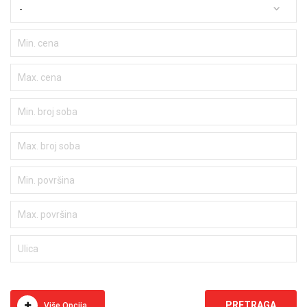
-
Više Opcija