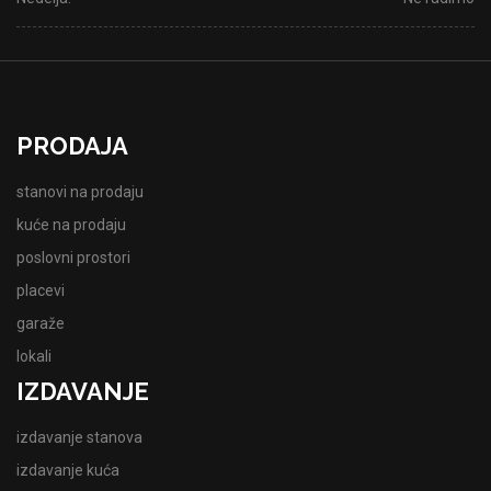
PRODAJA
stanovi na prodaju
kuće na prodaju
poslovni prostori
placevi
garaže
lokali
IZDAVANJE
izdavanje stanova
izdavanje kuća