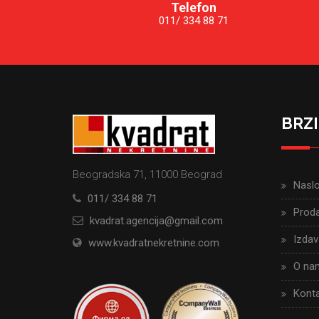
Telefon
011/ 334 88 71
BRZI
Beogradska 71, 11000 Beograd
Nasl
011/ 334 88 71
Proda
kvadrat.agencija@gmail.com
Izdav
www.kvadratnekretnine.com
O na
Konta