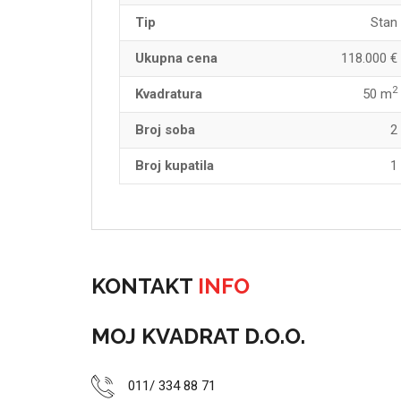
Tip
Stan
Ukupna cena
118.000 €
2
Kvadratura
50 m
Broj soba
2
Broj kupatila
1
KONTAKT
INFO
MOJ KVADRAT D.O.O.
011/ 334 88 71