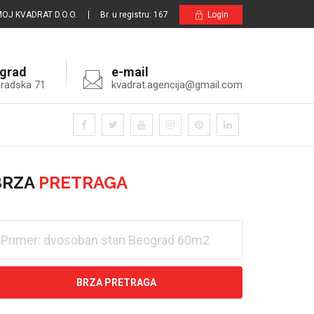
OJ KVADRAT D.O.O.
Br. u registru: 167
Login
grad
e-mail
radska 71
kvadrat.agencija@gmail.com
BRZA
PRETRAGA
BRZA PRETRAGA