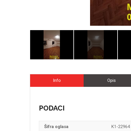
Info
Opis
PODACI
Šifra oglasa
K1-22964