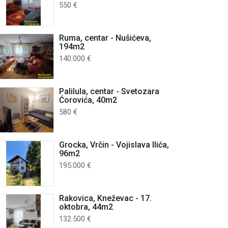
550 €
Ruma, centar - Nušićeva,
194m2
140.000 €
Palilula, centar - Svetozara
Ćorovića, 40m2
580 €
Grocka, Vrčin - Vojislava Ilića,
96m2
195.000 €
Rakovica, Kneževac - 17.
oktobra, 44m2
132.500 €