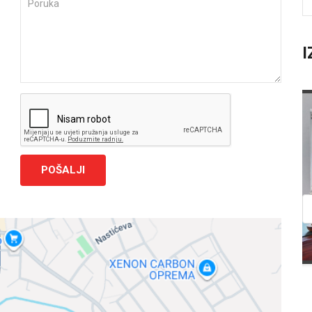
I
Prodaja