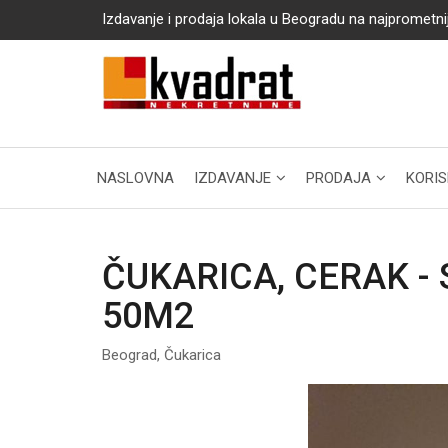
Izdavanje i prodaja lokala u Beogradu na najprometni
NASLOVNA
IZDAVANJE
PRODAJA
KORIS
ČUKARICA, CERAK -
50M2
Beograd, Čukarica