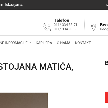
jim lokacijama.
M
Telefon
Beo
011/ 334 88 71
011/ 334 88 36
Beog
NE INFORMACIJE
KARIJERA
O NAMA
KONTAKT
 STOJANA MATIĆA,