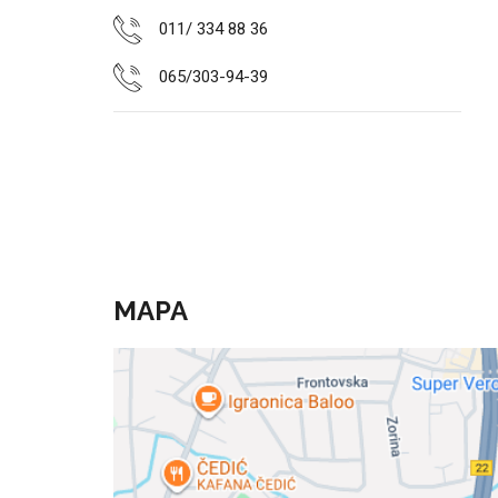
011/ 334 88 36
065/303-94-39
MAPA