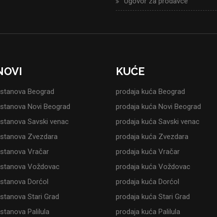
Ugovor za prodavce
NOVI
KUĆE
 stanova Beograd
prodaja kuća Beograd
 stanova Novi Beograd
prodaja kuća Novi Beograd
 stanova Savski venac
prodaja kuća Savski venac
 stanova Zvezdara
prodaja kuća Zvezdara
 stanova Vračar
prodaja kuća Vračar
 stanova Voždovac
prodaja kuća Voždovac
 stanova Dorćol
prodaja kuća Dorćol
 stanova Stari Grad
prodaja kuća Stari Grad
stanova Palilula
prodaja kuća Palilula