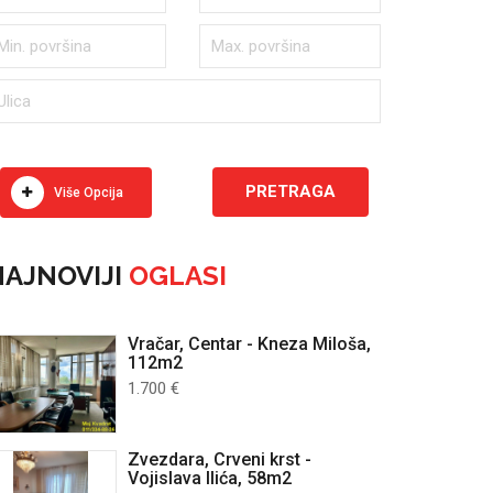
Više Opcija
AJNOVIJI
OGLASI
Vračar, Centar - Kneza Miloša,
112m2
1.700 €
Zvezdara, Crveni krst -
Vojislava Ilića, 58m2