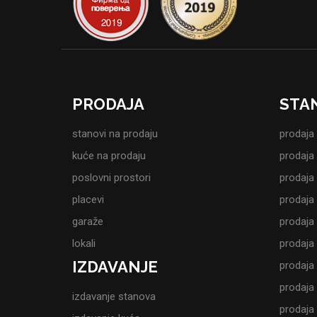
PRODAJA
STA
stanovi na prodaju
prodaja
kuće na prodaju
prodaja
poslovni prostori
prodaja
placevi
prodaja
garaže
prodaja
lokali
prodaja
IZDAVANJE
prodaja
prodaja
izdavanje stanova
prodaja 