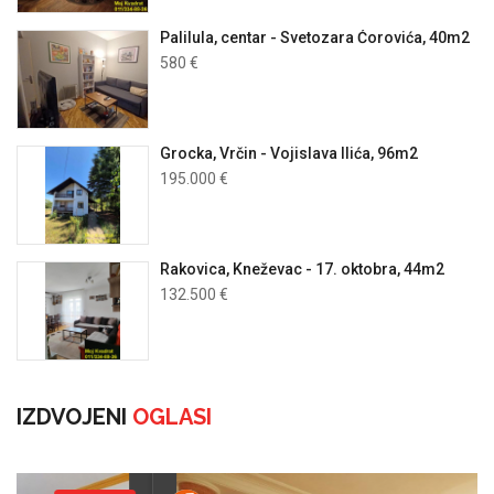
Palilula, centar - Svetozara Ćorovića, 40m2
580 €
Grocka, Vrčin - Vojislava Ilića, 96m2
195.000 €
Rakovica, Kneževac - 17. oktobra, 44m2
132.500 €
IZDVOJENI
OGLASI