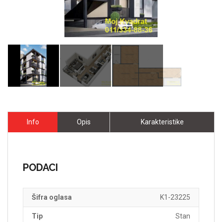
Info
Opis
Karakteristike
PODACI
Šifra oglasa
K1-23225
Tip
Stan