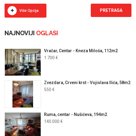
Više Opcija
NAJNOVIJI
OGLASI
Vračar, Centar - Kneza Miloša, 112m2
1.700 €
Zvezdara, Crveni krst - Vojislava Ilića, 58m2
550 €
Ruma, centar - Nušićeva, 194m2
140.000 €