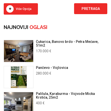
Više Opcija
NAJNOVIJI
OGLASI
Čukarica, Banovo brdo - Petra Mećave,
51m2
170.000 €
Pančevo - Vojlovica
280.000 €
Palilula, Karaburma - Vojvode Micka
Krstića, 25m2
400 €