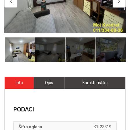
Info
Opis
Karakteristike
PODACI
Šifra oglasa
K1-23319