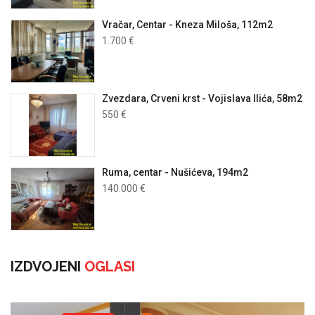
Vračar, Centar - Kneza Miloša, 112m2
1.700 €
Zvezdara, Crveni krst - Vojislava Ilića, 58m2
550 €
Ruma, centar - Nušićeva, 194m2
140.000 €
IZDVOJENI
OGLASI