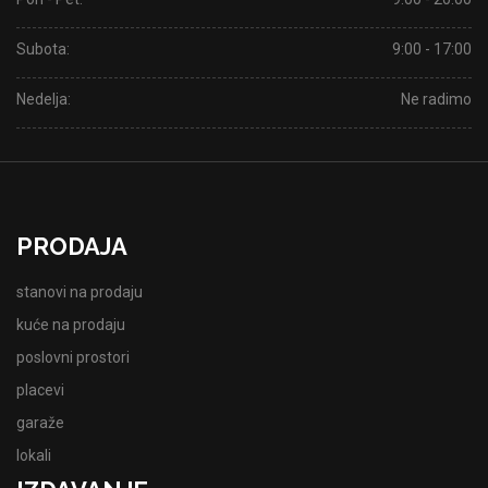
Subota:
9:00 - 17:00
Nedelja:
Ne radimo
PRODAJA
stanovi na prodaju
kuće na prodaju
poslovni prostori
placevi
garaže
lokali