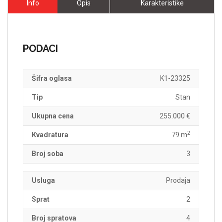
Info
Opis
Karakteristike
PODACI
Šifra oglasa
K1-23325
Tip
Stan
Ukupna cena
255.000 €
2
Kvadratura
79 m
Broj soba
3
Usluga
Prodaja
Sprat
2
Broj spratova
4