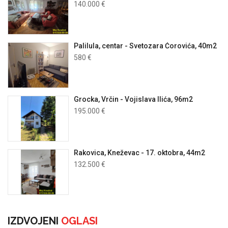
140.000 €
Palilula, centar - Svetozara Ćorovića, 40m2
580 €
Grocka, Vrčin - Vojislava Ilića, 96m2
195.000 €
Rakovica, Kneževac - 17. oktobra, 44m2
132.500 €
IZDVOJENI
OGLASI