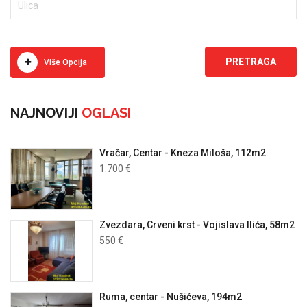
Više Opcija
NAJNOVIJI
OGLASI
Vračar, Centar - Kneza Miloša, 112m2
1.700 €
Zvezdara, Crveni krst - Vojislava Ilića, 58m2
550 €
Ruma, centar - Nušićeva, 194m2