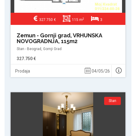
2
327.750 €
115 m
3
Zemun - Gornji grad, VRHUNSKA
NOVOGRADNJA, 115m2
Stan - Beograd, Gornji Grad
327.750 €
Prodaja
04/05/26
Stan