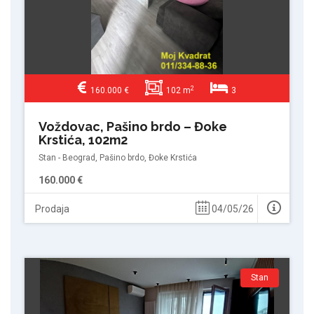
2
160.000 €
102 m
3
Voždovac, Pašino brdo – Đoke
Krstića, 102m2
Stan - Beograd, Pašino brdo, Đoke Krstića
160.000 €
Prodaja
04/05/26
Stan