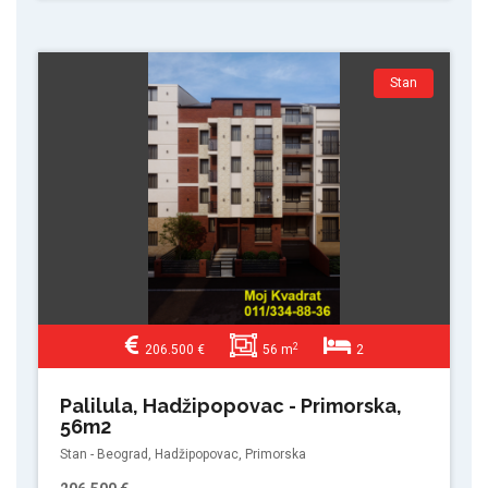
Stan
2
206.500 €
56 m
2
Palilula, Hadžipopovac - Primorska,
56m2
Stan - Beograd, Hadžipopovac, Primorska