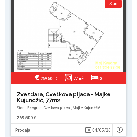
Stan
2
269.500 €
77 m
3
Zvezdara, Cvetkova pijaca - Majke
Kujundžić, 77m2
Stan - Beograd, Cvetkova pijaca , Majke Kujundžić
269.500 €
Prodaja
04/05/26