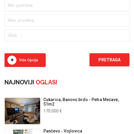
Više Opcija
NAJNOVIJI
OGLASI
Čukarica, Banovo brdo - Petra Mećave,
51m2
170.000 €
Pančevo - Vojlovica