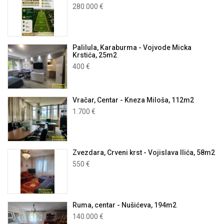
280.000 €
Palilula, Karaburma - Vojvode Micka
Krstića, 25m2
400 €
Vračar, Centar - Kneza Miloša, 112m2
1.700 €
Zvezdara, Crveni krst - Vojislava Ilića, 58m2
550 €
Ruma, centar - Nušićeva, 194m2
140.000 €