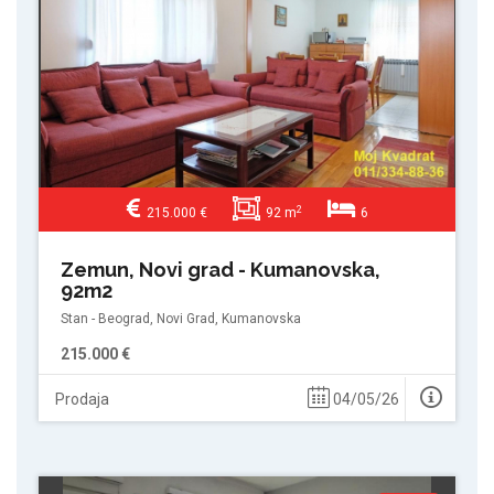
2
215.000 €
92 m
6
Zemun, Novi grad - Kumanovska,
92m2
Stan - Beograd, Novi Grad, Kumanovska
215.000 €
Prodaja
04/05/26