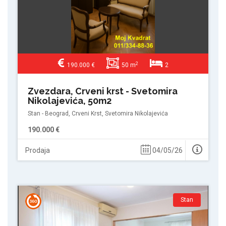
2
190.000 €
50 m
2
Zvezdara, Crveni krst - Svetomira
Nikolajevića, 50m2
Stan - Beograd, Crveni Krst, Svetomira Nikolajevića
190.000 €
Prodaja
04/05/26
Stan