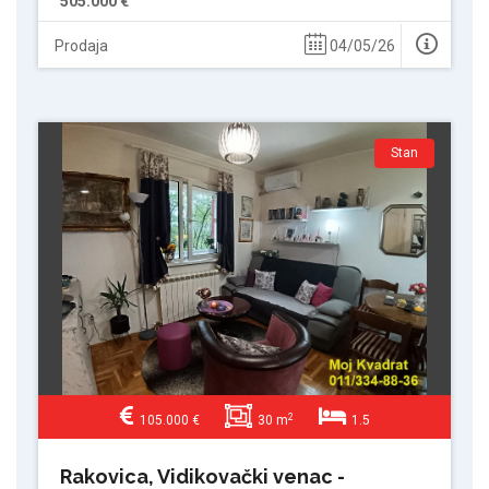
505.000 €
Prodaja
04/05/26
Stan
2
105.000 €
30 m
1.5
Rakovica, Vidikovački venac -