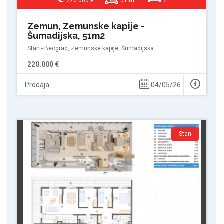
220.000 €
51 m
2
Zemun, Zemunske kapije -
Šumadijska, 51m2
Stan - Beograd, Zemunske kapije, Šumadijska
220.000 €
Prodaja
04/05/26
Stan