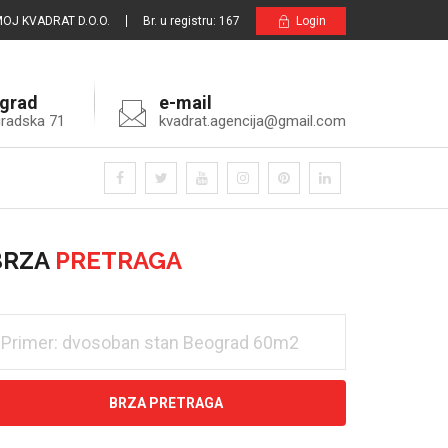
OJ KVADRAT D.O.O.
Br. u registru: 167
Login
grad
e-mail
radska 71
kvadrat.agencija@gmail.com
BRZA
PRETRAGA
BRZA PRETRAGA