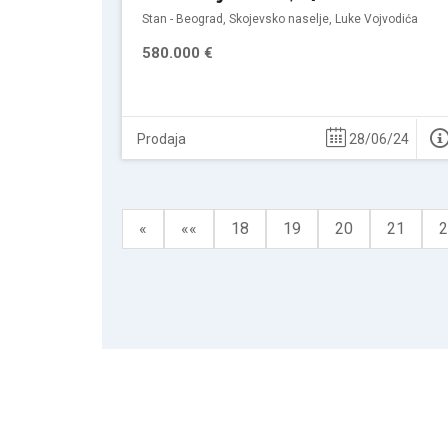
Stan - Beograd, Skojevsko naselje, Luke Vojvodića
580.000 €
Prodaja
28/06/24
«
««
18
19
20
21
2