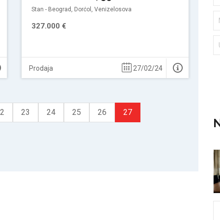
Stan - Beograd, Dorćol, Venizelosova
327.000 €
Prodaja
27/02/24
2
23
24
25
26
27
N