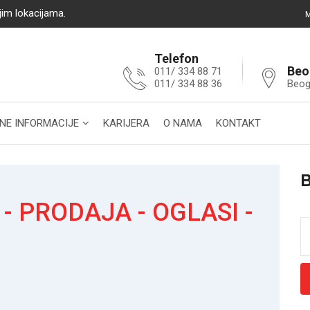
jim lokacijama.
M
Telefon
Beo
011/ 334 88 71
011/ 334 88 36
Beog
NE INFORMACIJE
KARIJERA
O NAMA
KONTAKT
 PRODAJA - OGLASI -