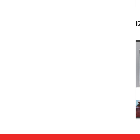
I
Prodaja