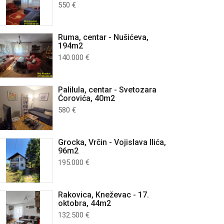
550 €
Ruma, centar - Nušićeva,
194m2
140.000 €
Palilula, centar - Svetozara
Ćorovića, 40m2
580 €
Grocka, Vrčin - Vojislava Ilića,
96m2
195.000 €
Rakovica, Kneževac - 17.
oktobra, 44m2
132.500 €