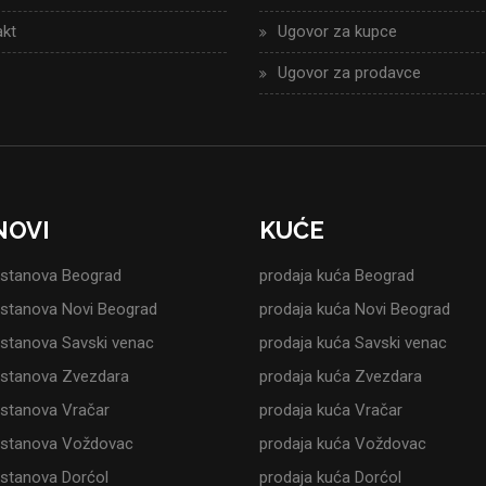
kt
Ugovor za kupce
Ugovor za prodavce
NOVI
KUĆE
 stanova Beograd
prodaja kuća Beograd
 stanova Novi Beograd
prodaja kuća Novi Beograd
 stanova Savski venac
prodaja kuća Savski venac
 stanova Zvezdara
prodaja kuća Zvezdara
 stanova Vračar
prodaja kuća Vračar
 stanova Voždovac
prodaja kuća Voždovac
 stanova Dorćol
prodaja kuća Dorćol