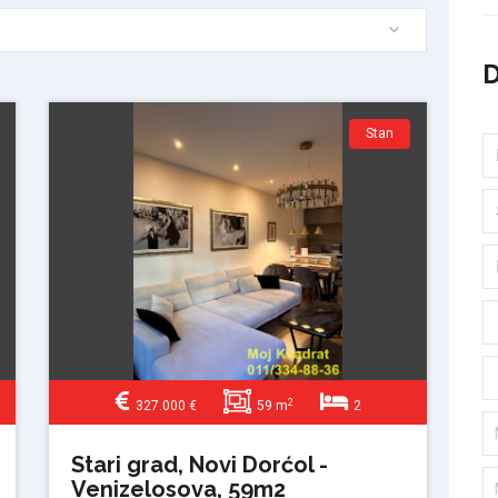
Stan
2
327.000 €
59 m
2
Stari grad, Novi Dorćol -
Venizelosova, 59m2