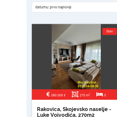
datumu: prvo najnoviji
Stan
2
580.000 €
270 m
5
Rakovica, Skojevsko naselje -
Luke Vojvodića, 270m2