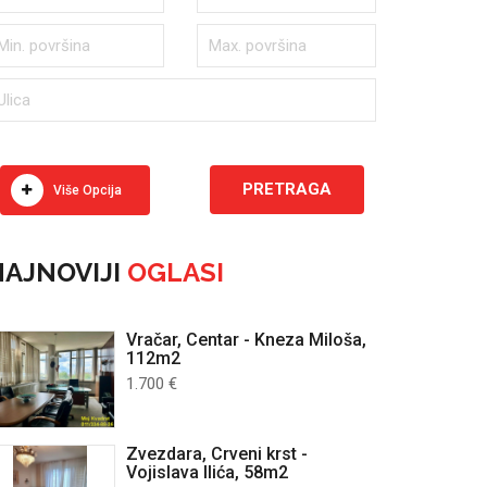
Više Opcija
AJNOVIJI
OGLASI
Vračar, Centar - Kneza Miloša,
112m2
1.700 €
Zvezdara, Crveni krst -
Vojislava Ilića, 58m2