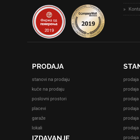
Konta
PRODAJA
STA
stanovi na prodaju
prodaja
kuće na prodaju
prodaja
poslovni prostori
prodaja
placevi
prodaja
garaže
prodaja
lokali
prodaja
IZDAVANJE
prodaja