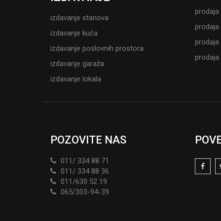
prodaja
izdavanje stanova
prodaja 
izdavanje kuća
prodaja
izdavanje poslovnih prostora
prodaja
izdavanje garaža
izdavanje lokala
POZOVITE NAS
POVE
011/ 334 88 71
011/ 334 88 36
011/630 52 19
065/303-94-39