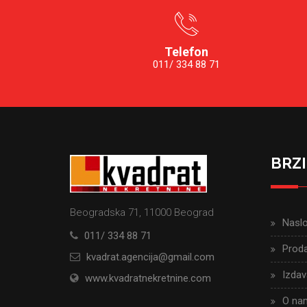
Telefon
011/ 334 88 71
BRZI
Beogradska 71, 11000 Beograd
Nasl
011/ 334 88 71
Proda
kvadrat.agencija@gmail.com
Izdav
www.kvadratnekretnine.com
O na